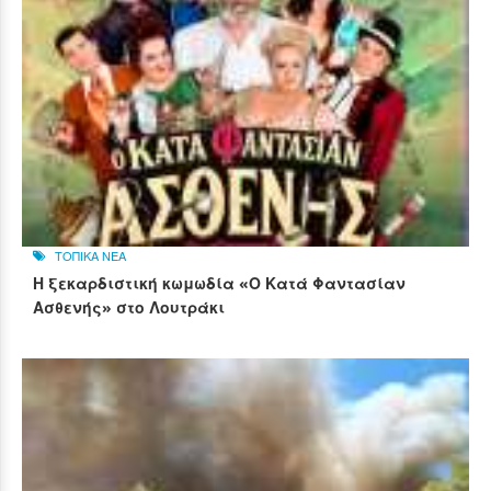
ΤΟΠΙΚΑ ΝΕΑ
Η ξεκαρδιστική κωμωδία «Ο Κατά Φαντασίαν
Ασθενής» στο Λουτράκι