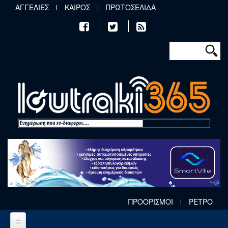
Παράκαμψη προς το κυρίως περιεχόμενο
ΑΓΓΕΛΙΕΣ
ΚΑΙΡΟΣ
ΠΡΩΤΟΣΕΛΙΔΑ
Φόρμα αν
Αναζήτηση
ΠΡΟΟΡΙΣΜΟΙ
ΡΕΤΡΟ