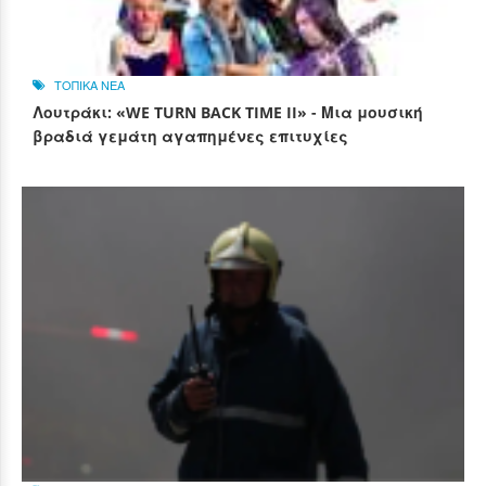
ΤΟΠΙΚΑ ΝΕΑ
Λουτράκι: «WE TURN BACK TIME II» - Μια μουσική
βραδιά γεμάτη αγαπημένες επιτυχίες