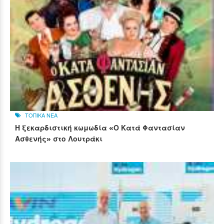
ΤΟΠΙΚΑ ΝΕΑ
Η ξεκαρδιστική κωμωδία «Ο Κατά Φαντασίαν
Ασθενής» στο Λουτράκι