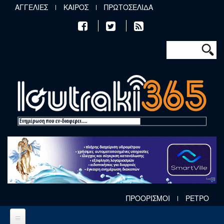
Παράκαμψη προς το κυρίως περιεχόμενο
ΑΓΓΕΛΙΕΣ
ΚΑΙΡΟΣ
ΠΡΩΤΟΣΕΛΙΔΑ
Φόρμα αν
Αναζήτηση
ΠΡΟΟΡΙΣΜΟΙ
ΡΕΤΡΟ