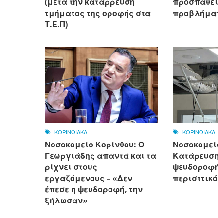
(μετά την κατάρρευση
προσπαθεί
τμήματος της οροφής στα
προβλήματ
Τ.Ε.Π)
ΚΟΡΙΝΘΙΑΚΑ
ΚΟΡΙΝΘΙΑΚΑ
Νοσοκομείο Κορίνθου: Ο
Νοσοκομεί
Γεωργιάδης απαντά και τα
Κατάρευση
ρίχνει στους
ψευδοροφής
εργαζόμενους – «Δεν
περισττικό
έπεσε η ψευδοροφή, την
ξήλωσαν»