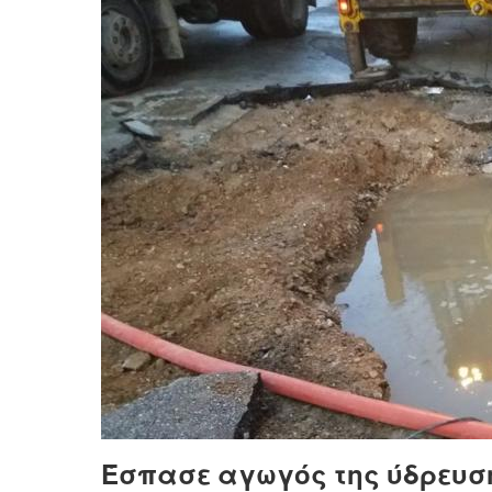
Έσπασε αγωγός της ύδρευση