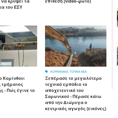
 να κρύψει τα
επίθεση (video-φωτο)
α του ΕΣΥ
ΚΟΡΙΝΘΙΑΚΑ
,
ΤΟΠΙΚΑ ΝΕΑ
ο Κορίνθου:
Ξεπέρασε το μεγαλύτερο
 τμήματος
τεχνικό εμπόδιο το
 - Πώς έγινε το
αποχετευτικό του
Σαρωνικού - Πέρασε κάτω
από την Διώρυγα ο
κεντρικός αγωγός (εικόνες)