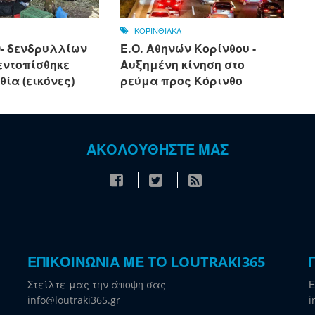
ΚΟΡΙΝΘΙΑΚΑ
0- δενδρυλλίων
Ε.Ο. Αθηνών Κορίνθου -
εντοπίσθηκε
Αυξημένη κίνηση στο
θία (εικόνες)
ρεύμα προς Κόρινθο
ΑΚΟΛΟΥΘΗΣΤΕ ΜΑΣ
ΕΠΙΚΟΙΝΩΝΙΑ ΜΕ ΤΟ LOUTRAKI365
Στείλτε μας την άποψη σας
Ε
info@loutraki365.gr
i