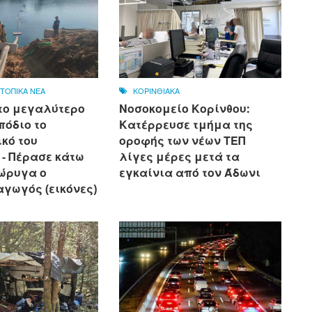
,
ΤΟΠΙΚΑ ΝΕΑ
ΚΟΡΙΝΘΙΑΚΑ
το μεγαλύτερο
Νοσοκομείο Κορίνθου:
πόδιο το
Κατέρρευσε τμήμα της
κό του
οροφής των νέων ΤΕΠ
 - Πέρασε κάτω
λίγες μέρες μετά τα
ιώρυγα ο
εγκαίνια από τον Άδωνι
αγωγός (εικόνες)