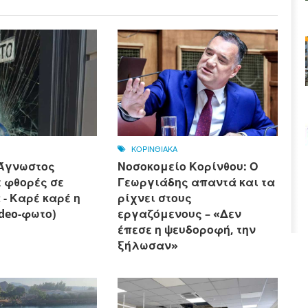
ΚΟΡΙΝΘΙΑΚΑ
 Άγνωστος
Νοσοκομείο Κορίνθου: Ο
 φθορές σε
Γεωργιάδης απαντά και τα
- Καρέ καρέ η
ρίχνει στους
ideo-φωτο)
εργαζόμενους – «Δεν
έπεσε η ψευδοροφή, την
ξήλωσαν»