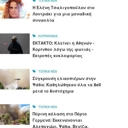
ΤΟΠΙΚΑ ΝΕΑ
Η Ελένη Τσαλιγοπούλου στο
Λουτράκι για μια μοναδική
συναυλία
ΚΟΡΙΝΘΙΑΚΑ
ΕΚΤΑΚΤΟ: Κλείνει η Αθηνών -
Κορίνθου λόγω της φωτιάς -
Εκτροπές κυκλοφορίας
ΤΟΠΙΚΑ ΝΕΑ
Σύγκρουση ελικοπτέρων στην
Ψάθα: Καθηλώθηκαν όλα τα Bell
μετά το δυστύχημα
ΤΟΠΙΚΑ ΝΕΑ
Πύρινη κόλαση στο Πόρτο
Γερμενό: Εκκενώνονται
Αλεποχώρι, Ψάθα, Βενίζα,