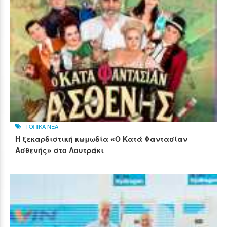
ΤΟΠΙΚΑ ΝΕΑ
Η ξεκαρδιστική κωμωδία «Ο Κατά Φαντασίαν
Ασθενής» στο Λουτράκι