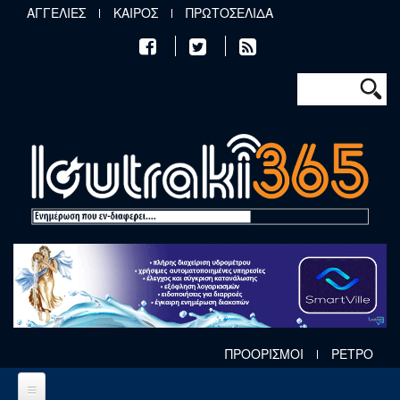
Παράκαμψη προς το κυρίως περιεχόμενο
ΑΓΓΕΛΙΕΣ
ΚΑΙΡΟΣ
ΠΡΩΤΟΣΕΛΙΔΑ
Φόρμα αν
Αναζήτηση
ΠΡΟΟΡΙΣΜΟΙ
ΡΕΤΡΟ