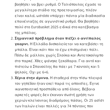
βοηθήσει να βρει ρυθμό. Ο Τολιόπουλος έχασε το
μεγαλύτερο στάδιο της προετοιμασίας, πλέον
είναι καλά, ωστόσο υπάρχει πάντα μία διαδικασία
επανένταξης σε αγωνιστικό ρυθμό. Θα βοηθήσει
πολύ στο Eurobasket 2025 ειδικά στο κατέβασμα
της μπάλας.
Σημαντικό πρόβλημα όταν πιέζει ο αντίπαλος
γκαρντ.
Η Ελλάδα δυσκολεύεται να κατεβάσει τη
μπάλα. Είναι κάτι που το έχω επισημάνει πάλι.
Πόσω δε μάλλον, χωρίς Σλούκα και Αντετοκούνμπο
στο παρκέ. Χθες φάνηκε ξεκάθαρα. Για αυτό και
πιστεύω ο Σπανούλης θα πάει με 7 κοντούς και 5
ψηλούς. Οχι με 6+6.
Χέρια στην άμυνα.
Η σταθερά στην πίσω πλευρά
του γηπέδου ήταν εκεί παρά τις απουσίες. Έγινε
ικανοποιητική προσπάθεια από όλους. Βέβαια
αρκετές φορές δεν έκαναν σωστή χρήση των
χεριών κλείνοντας διαδρόμους πάσας. Οι 25 ασίστ
των Ιταλών είναι πολλές για 74 πόντους που