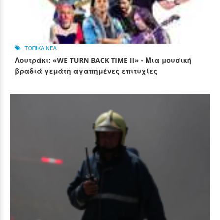
ΤΟΠΙΚΑ ΝΕΑ
Λουτράκι: «WE TURN BACK TIME II» - Μια μουσική
βραδιά γεμάτη αγαπημένες επιτυχίες