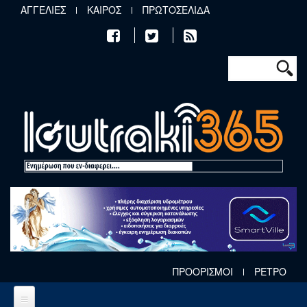
Παράκαμψη προς το κυρίως περιεχόμενο
ΑΓΓΕΛΙΕΣ
ΚΑΙΡΟΣ
ΠΡΩΤΟΣΕΛΙΔΑ
Φόρμα αν
Αναζήτηση
ΠΡΟΟΡΙΣΜΟΙ
ΡΕΤΡΟ