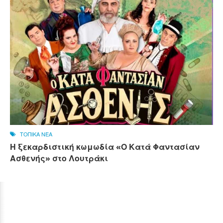
ΤΟΠΙΚΑ ΝΕΑ
Η ξεκαρδιστική κωμωδία «Ο Κατά Φαντασίαν
Ασθενής» στο Λουτράκι