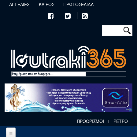
Παράκαμψη προς το κυρίως περιεχόμενο
ΑΓΓΕΛΙΕΣ
ΚΑΙΡΟΣ
ΠΡΩΤΟΣΕΛΙΔΑ
Φόρμα αν
Αναζήτηση
ΠΡΟΟΡΙΣΜΟΙ
ΡΕΤΡΟ