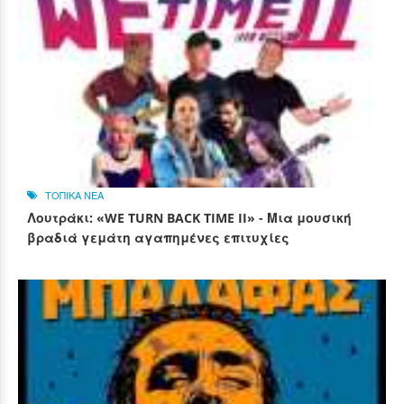
ΤΟΠΙΚΑ ΝΕΑ
Λουτράκι: «WE TURN BACK TIME II» - Μια μουσική
βραδιά γεμάτη αγαπημένες επιτυχίες