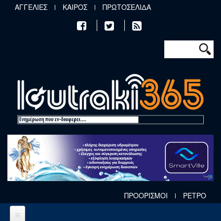
Παράκαμψη προς το κυρίως περιεχόμενο
ΑΓΓΕΛΙΕΣ
ΚΑΙΡΟΣ
ΠΡΩΤΟΣΕΛΙΔΑ
Φόρμα αν
Αναζήτηση
ΠΡΟΟΡΙΣΜΟΙ
ΡΕΤΡΟ