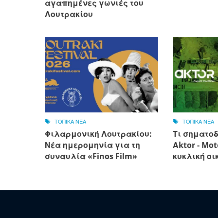
αγαπημένες γωνιές του
Λουτρακίου
ΤΟΠΙΚΑ ΝΕΑ
ΤΟΠΙΚΑ ΝΕΑ
Φιλαρμονική Λουτρακίου:
Τι σηματοδ
Νέα ημερομηνία για τη
Αktor - Mot
συναυλία «Finos Film»
κυκλική οι