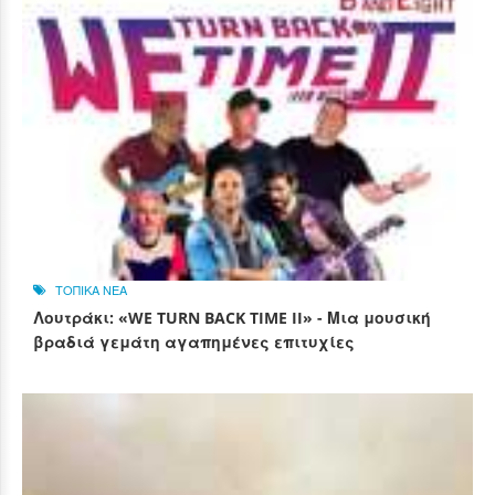
ΤΟΠΙΚΑ ΝΕΑ
Λουτράκι: «WE TURN BACK TIME II» - Μια μουσική
βραδιά γεμάτη αγαπημένες επιτυχίες