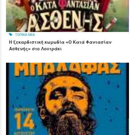
ΤΟΠΙΚΑ ΝΕΑ
Η ξεκαρδιστική κωμωδία «Ο Κατά Φαντασίαν
Ασθενής» στο Λουτράκι