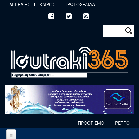
Παράκαμψη προς το κυρίως περιεχόμενο
ΑΓΓΕΛΙΕΣ
ΚΑΙΡΟΣ
ΠΡΩΤΟΣΕΛΙΔΑ
Φόρμα αν
Αναζήτηση
ΠΡΟΟΡΙΣΜΟΙ
ΡΕΤΡΟ