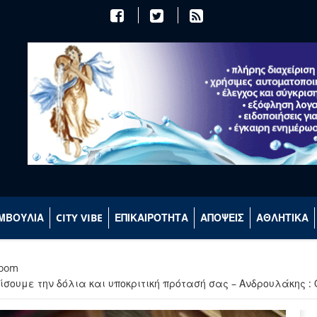
ΜΒΟΥΛΙΑ
CITY VIBE
ΕΠΙΚΑΙΡΟΤΗΤΑ
ΑΠΟΨΕΙΣ
ΑΘΛΗΤΙΚΑ
room
ουμε την δόλια και υποκριτική πρότασή σας – Ανδρουλάκης 