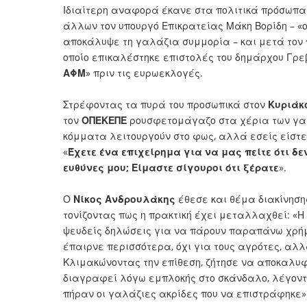
Ιδιαίτερη αναφορά έκανε στα πολιτικά πρόσωπα
άλλων τον υπουργό Επικρατείας Μάκη Βορίδη – «ο 
αποκάλυψε τη γαλάζια συμμορία – και μετά τον π
οποίο επικαλέστηκε επιστολές του δημάρχου Γρε
ΑΦΜ
» πριν τις ευρωεκλογές.
Στρέφοντας τα πυρά του προσωπικά στον
Κυριάκ
τον
ΟΠΕΚΕΠΕ
ρουσφετομάγαζο στα χέρια των γαλ
κόμματα λειτουργούν στο φως, αλλά εσείς είστε
«
Έχετε ένα επιχείρημα για να μας πείτε ότι δ
ευθύνες μου; Είμαστε σίγουροι ότι ξέρατε
».
Ο
Νίκος Ανδρουλάκης
έθεσε και θέμα διακίνηση
τονίζοντας πως η πρακτική έχει μεταλλαχθεί: «
ψευδείς δηλώσεις για να πάρουν παραπάνω χρή
έπαιρνε περισσότερα, όχι για τους αγρότες, αλλ
Κλιμακώνοντας την επίθεση, ζήτησε να αποκαλυφ
διαγραφεί λόγω εμπλοκής στο σκάνδαλο, λέγοντ
πήραν οι γαλάζιες ακρίδες που να επιστράφηκε»