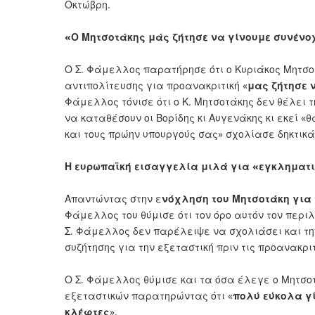
Οκτώβρη.
«Ο Μητσοτάκης μάς ζήτησε να γίνουμε συνένο
Ο Σ. Φάμελλος παρατήρησε ότι ο Κυριάκος Μητσοτ
αντιπολίτευσης για προανακριτική «
μας ζήτησε 
Φάμελλος τόνισε ότι ο Κ. Μητσοτάκης δεν θέλει τ
να καταθέσουν οι Βορίδης κι Αυγενάκης κι εκεί 
και τους πρώην υπουργούς σας» σχολίασε δηκτικά
Η ευρωπαϊκή εισαγγελία μιλά για «εγκληματ
Απαντώντας στην ε
νόχληση του Μητσοτάκη για
Φάμελλος του θύμισε ότι τον όρο αυτόν τον περ
Σ. Φάμελλος δεν παρέλειψε να σχολιάσει και την
συζήτησης για την εξεταστική πριν τις προανακριτ
Ο Σ. Φάμελλος θύμισε και τα όσα έλεγε ο Μητσο
εξεταστικών παρατηρώντας ότι «
πολύ εύκολα γ
κλέφτες
».