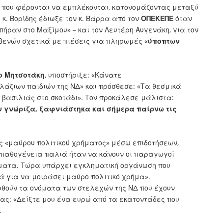
 που φέρονται να εμπλέκονται, κατονομάζοντας μεταξύ
κ. Βορίδης έδιωξε τον κ. Βάρρα από τον
ΟΠΕΚΕΠΕ
όταν
ήραν στο Μαξίμου» – και τον Λευτέρη Αυγενάκη, για τον
βενών σχετικά με πιέσεις για πληρωμές «
ύποπτων
ο Μητσοτάκη
, υποστήριξε: «Κάνατε
άζιων παιδιών της ΝΔ» και πρόσθεσε: «Τα θεσμικά
 βασιλιάς στο σκοτάδι». Τον προκάλεσε μάλιστα:
εν γνώριζα, ξαφνιάστηκα και σήμερα παίρνω τις
ς «μαύρου πολιτικού χρήματος» μέσω επιδοτήσεων,
Η παθογένεια παλιά ήταν να κάνουν οι παραγωγοί
ματα. Τώρα υπάρχει εγκληματική οργάνωση που
ά για να μοιράσει μαύρο πολιτικό χρήμα».
θούν τα ονόματα των στελεχών της ΝΔ που έχουν
ας: «Δείξτε μου ένα ευρώ από τα εκατοντάδες που
.