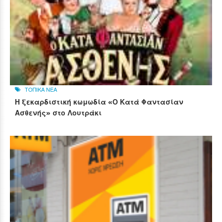
ΤΟΠΙΚΑ ΝΕΑ
Η ξεκαρδιστική κωμωδία «Ο Κατά Φαντασίαν
Ασθενής» στο Λουτράκι