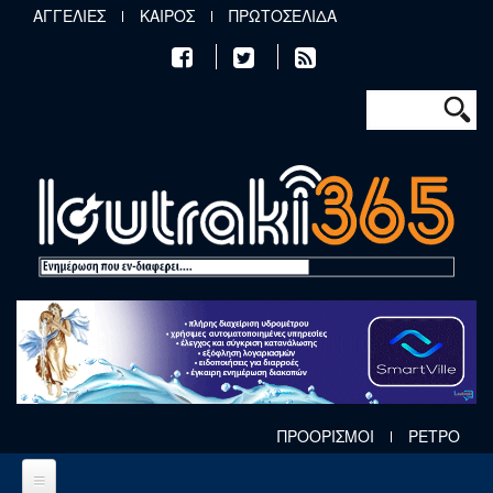
Παράκαμψη προς το κυρίως περιεχόμενο
ΑΓΓΕΛΙΕΣ
ΚΑΙΡΟΣ
ΠΡΩΤΟΣΕΛΙΔΑ
Φόρμα αν
Αναζήτηση
ΠΡΟΟΡΙΣΜΟΙ
ΡΕΤΡΟ