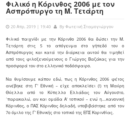
Φιλικό η Κόρινθος 2006 με τον
Ασπρόπυργο τη Μ. Τετάρτη
20 Απρ, 2019 | 19:40
By
Φωτεινή Σταμογιώργου
Φιλικό παιχνίδι με την Κόρινθο 2006 θα δώσει την Μ.
Τετάρτη στις 5 το απόγευμα στο γήπεδό του ο
Ασπρόπυργος και κατά την διάρκεια αυτού θα τιμηθεί
από τους φιλοξενούμενους ο Γιώργος Βαζάκας για την
προσφορά του στο ελληνικό ποδόσφαιρο.
Να θυμίσουμε κάπου εδώ, πως η Κόρινθος 2006 φέτος
ανέβηκε στη Γ’ Εθνική – είχε αποκλείσει (!) τη Μαύρη
Θύελλα από το Κύπελλο Ελλάδας τον Αύγουστο,
΄παρακαλώ, αν και ομάδα Α’ τοπικού – ενώ η….κανονική
Κόρινθος, ο ΠΑΣ Κόρινθος δηλαδή, υποβιβάστηκε από τον
7ο όμιλο της Γ’ Εθνικής στο τοπικό της ΕΠΣ Κορινθίας.