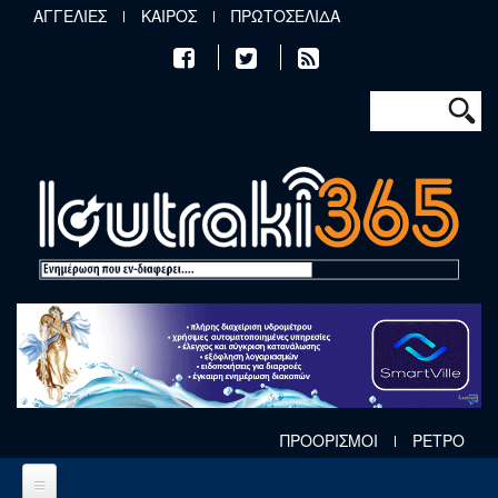
Παράκαμψη προς το κυρίως περιεχόμενο
ΑΓΓΕΛΙΕΣ
ΚΑΙΡΟΣ
ΠΡΩΤΟΣΕΛΙΔΑ
Φόρμα αν
Αναζήτηση
ΠΡΟΟΡΙΣΜΟΙ
ΡΕΤΡΟ