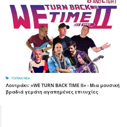
ΤΟΠΙΚΑ ΝΕΑ
Λουτράκι: «WE TURN BACK TIME II» - Μια μουσική
βραδιά γεμάτη αγαπημένες επιτυχίες