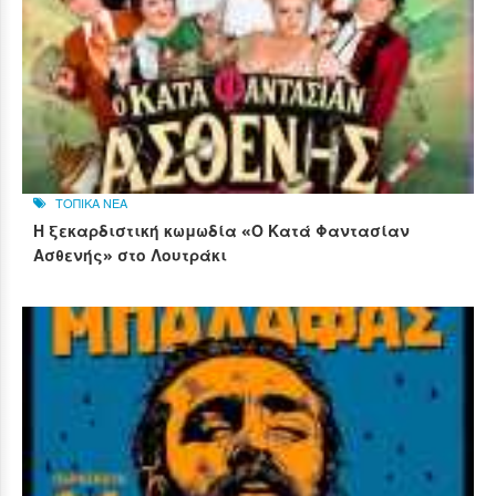
ΤΟΠΙΚΑ ΝΕΑ
Η ξεκαρδιστική κωμωδία «Ο Κατά Φαντασίαν
Ασθενής» στο Λουτράκι