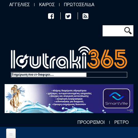
Παράκαμψη προς το κυρίως περιεχόμενο
ΑΓΓΕΛΙΕΣ
ΚΑΙΡΟΣ
ΠΡΩΤΟΣΕΛΙΔΑ
Φόρμα αν
Αναζήτηση
ΠΡΟΟΡΙΣΜΟΙ
ΡΕΤΡΟ