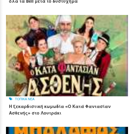
όλα τα Bell μετά το δυστύχημα
ΤΟΠΙΚΑ ΝΕΑ
Η ξεκαρδιστική κωμωδία «Ο Κατά Φαντασίαν
Ασθενής» στο Λουτράκι