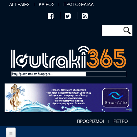
Παράκαμψη προς το κυρίως περιεχόμενο
ΑΓΓΕΛΙΕΣ
ΚΑΙΡΟΣ
ΠΡΩΤΟΣΕΛΙΔΑ
Φόρμα αν
Αναζήτηση
ΠΡΟΟΡΙΣΜΟΙ
ΡΕΤΡΟ