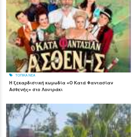
ΤΟΠΙΚΑ ΝΕΑ
Η ξεκαρδιστική κωμωδία «Ο Κατά Φαντασίαν
Ασθενής» στο Λουτράκι