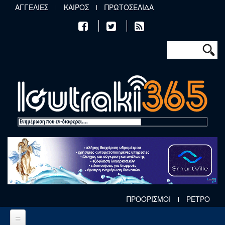
Παράκαμψη προς το κυρίως περιεχόμενο
ΑΓΓΕΛΙΕΣ
ΚΑΙΡΟΣ
ΠΡΩΤΟΣΕΛΙΔΑ
Φόρμα αν
Αναζήτηση
ΠΡΟΟΡΙΣΜΟΙ
ΡΕΤΡΟ