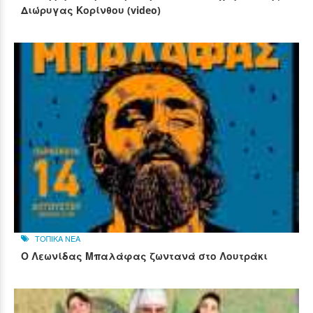
Διώρυγας Κορίνθου (video)
ΤΟΠΙΚΑ ΝΕΑ
Ο Λεωνίδας Μπαλάφας ζωντανά στο Λουτράκι