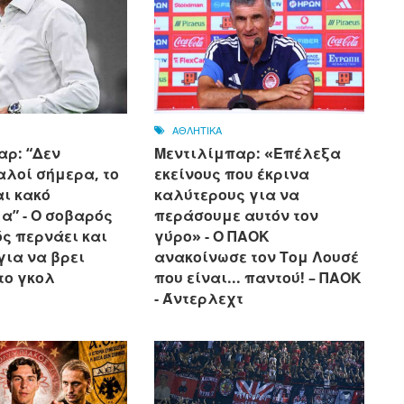
ΑΘΛΗΤΙΚΑ
αρ: “Δεν
Μεντιλίμπαρ: «Επέλεξα
αλοί σήμερα, το
εκείνους που έκρινα
αι κακό
καλύτερους για να
α” - Ο σοβαρός
περάσουμε αυτόν τον
ς περνάει και
γύρο» - Ο ΠΑΟΚ
για να βρει
ανακοίνωσε τον Τομ Λουσέ
το γκολ
που είναι... παντού! – ΠΑΟΚ
- Άντερλεχτ