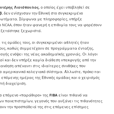
υτέρης Λιοτόπουλος
, ο οποίος έχει υποβληθεί σε
β
, δεν ενίσχυσαν την Εθνική στο συγκεκριμένο
ρωτήματα. Σύμφωνα με πληροφορίες, υπήρξε
ο NCAA, όπου ήταν φανερή η επιθυμία τους να φορέσουν
 εξετάστηκε ξεχωριστά.
τις ομάδες τους, οι συγκεκριμένοι αθλητές ήταν
τους, καθώς συμμετέχουν σε προγράμματα ένταξης,
γής ενόψει της νέας ακαδημαϊκής χρονιάς. Οι λόγοι
οί και δεν υπήρξε καμία διάθεση υπεκφυγής από την
ανόηση απέναντι στις ιδιαίτερες συνθήκες που
 αμερικανικό κολεγιακό σύστημα. Άλλωστε, πρόκειται
 επόμενης ημέρας της Εθνικής ομάδας και ο χειρισμός
τή διαχείριση.
το επόμενο «παράθυρο» της
FIBA
είναι πιθανό να
ν πανεπιστημίων, γεγονός που αυξάνει τις πιθανότητες
σουν την προσπάθειά της στις επόμενες επίσημες