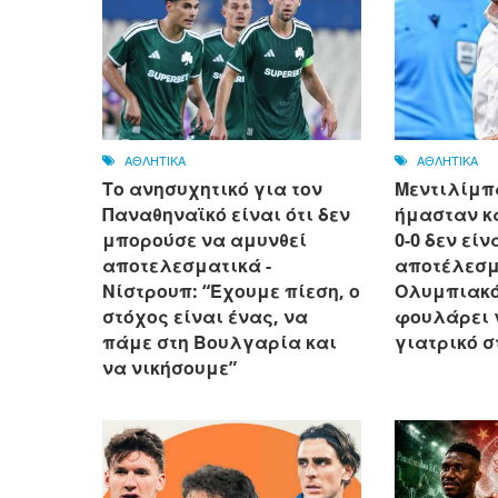
ΑΘΛΗΤΙΚΑ
ΑΘΛΗΤΙΚΑ
Το ανησυχητικό για τον
Μεντιλίμπ
Παναθηναϊκό είναι ότι δεν
ήμασταν κ
μπορούσε να αμυνθεί
0-0 δεν είν
αποτελεσματικά -
αποτέλεσμ
Νίστρουπ: “Έχουμε πίεση, ο
Ολυμπιακό
στόχος είναι ένας, να
φουλάρει 
πάμε στη Βουλγαρία και
γιατρικό σ
να νικήσουμε”