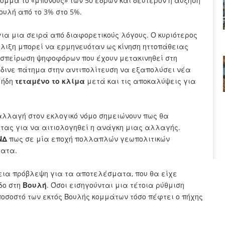
όμμα το «μπόνους» των 50 εδρών και δεύτερον η αύξηση
Βουλή από το 3% στο 5%.
για μια σειρά από διαφορετικούς λόγους. Ο κυριότερος
έλιξη μπορεί να ερμηνευόταν ως κίνηση ηττοπάθειας
συσπείρωση ψηφοφόρων που έχουν μετακινηθεί στη
ινε πάτημα στην αντιπολίτευση να εξαπολύσει νέα
 ήδη
τεταμένο το κλίμα
μετά και τις αποκαλύψεις για
 αλλαγή στον εκλογικό νόμο σημειώνουν πως θα
ας για να αιτιολογηθεί η ανάγκη μιας αλλαγής.
ΝΔ
πως σε μία εποχή πολλαπλών γεωπολιτικών
ματα.
εια πρόβλεψη για τα αποτελέσματα, που θα είχε
δο στη
Βουλή
. Όσοι εισηγούνται μια τέτοια ρύθμιση
οσοστό των εκτός Βουλής κομμάτων τόσο πέφτει ο πήχης