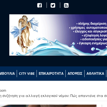
ΜΒΟΥΛΙΑ
CITY VIBE
ΕΠΙΚΑΙΡΟΤΗΤΑ
ΑΠΟΨΕΙΣ
ΑΘΛΗΤΙΚΑ
room
η η συζήτηση για αλλαγή εκλογικού νόμου: Πώς απαντάνε στα 