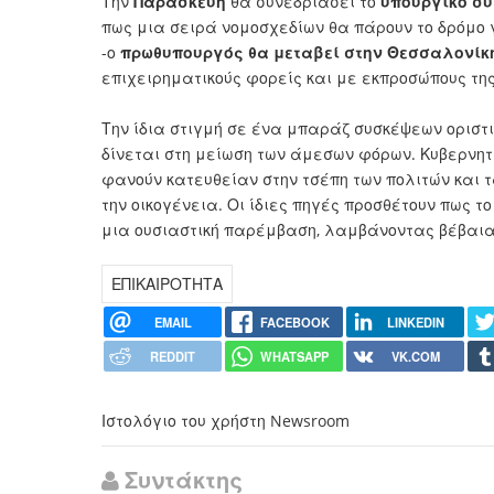
Την
Παρασκευή
θα συνεδριάσει το
υπουργικό σ
πως μια σειρά νομοσχεδίων θα πάρουν το δρόμο γ
-ο
πρωθυπουργός θα μεταβεί στην Θεσσαλονίκ
επιχειρηματικούς φορείς και με εκπροσώπους της
Την ίδια στιγμή σε ένα μπαράζ συσκέψεων οριστι
δίνεται στη μείωση των άμεσων φόρων. Κυβερνητι
φανούν κατευθείαν στην τσέπη των πολιτών και 
την οικογένεια. Οι ίδιες πηγές προσθέτουν πως 
μια ουσιαστική παρέμβαση, λαμβάνοντας βέβαια 
ΕΠΙΚΑΙΡΟΤΗΤΑ
EMAIL
FACEBOOK
LINKEDIN
REDDIT
WHATSAPP
VK.COM
Ιστολόγιο του χρήστη Newsroom
Συντάκτης