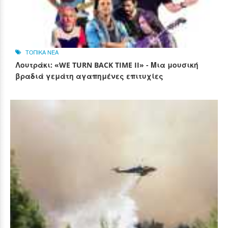
ΤΟΠΙΚΑ ΝΕΑ
Λουτράκι: «WE TURN BACK TIME II» - Μια μουσική
βραδιά γεμάτη αγαπημένες επιτυχίες