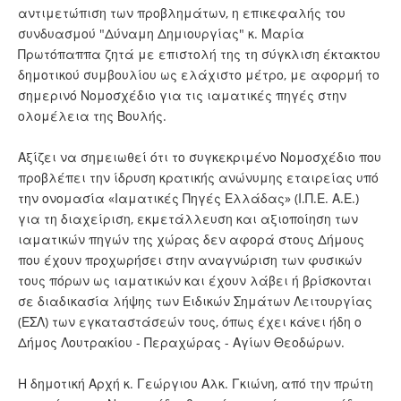
αντιμετώπιση των προβλημάτων, η επικεφαλής του
συνδυασμού "Δύναμη Δημιουργίας" κ. Μαρία
Πρωτόπαππα ζητά με επιστολή της τη σύγκλιση έκτακτου
δημοτικού συμβουλίου ως ελάχιστο μέτρο, με αφορμή το
σημερινό Νομοσχέδιο για τις ιαματικές πηγές στην
ολομέλεια της Βουλής.
Αξίζει να σημειωθεί ότι το συγκεκριμένο Νομοσχέδιο που
προβλέπει την ίδρυση κρατικής ανώνυμης εταιρείας υπό
την ονομασία «Ιαματικές Πηγές Ελλάδας» (Ι.Π.Ε. Α.Ε.)
για τη διαχείριση, εκμετάλλευση και αξιοποίηση των
ιαματικών πηγών της χώρας δεν αφορά στους Δήμους
που έχουν προχωρήσει στην αναγνώριση των φυσικών
τους πόρων ως ιαματικών και έχουν λάβει ή βρίσκονται
σε διαδικασία λήψης των Ειδικών Σημάτων Λειτουργίας
(ΕΣΛ) των εγκαταστάσεών τους, όπως έχει κάνει ήδη ο
Δήμος Λουτρακίου - Περαχώρας - Αγίων Θεοδώρων.
Η δημοτική Αρχή κ. Γεώργιου Αλκ. Γκιώνη, από την πρώτη