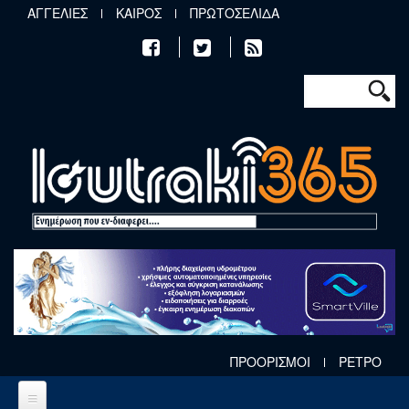
Παράκαμψη προς το κυρίως περιεχόμενο
ΑΓΓΕΛΙΕΣ
ΚΑΙΡΟΣ
ΠΡΩΤΟΣΕΛΙΔΑ
Φόρμα αν
Αναζήτηση
ΠΡΟΟΡΙΣΜΟΙ
ΡΕΤΡΟ