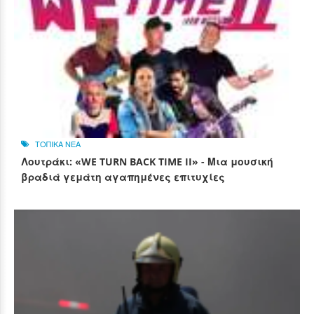
ΤΟΠΙΚΑ ΝΕΑ
Λουτράκι: «WE TURN BACK TIME II» - Μια μουσική
βραδιά γεμάτη αγαπημένες επιτυχίες