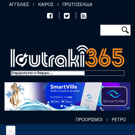
Παράκαμψη προς το κυρίως περιεχόμενο
ΑΓΓΕΛΙΕΣ
ΚΑΙΡΟΣ
ΠΡΩΤΟΣΕΛΙΔΑ
Φόρμα αν
Αναζήτηση
ΠΡΟΟΡΙΣΜΟΙ
ΡΕΤΡΟ