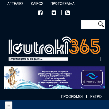
Παράκαμψη προς το κυρίως περιεχόμενο
ΑΓΓΕΛΙΕΣ
ΚΑΙΡΟΣ
ΠΡΩΤΟΣΕΛΙΔΑ
Φόρμα αν
Αναζήτηση
ΠΡΟΟΡΙΣΜΟΙ
ΡΕΤΡΟ