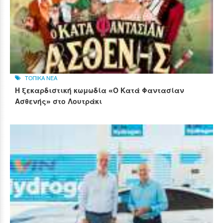
ΤΟΠΙΚΑ ΝΕΑ
Η ξεκαρδιστική κωμωδία «Ο Κατά Φαντασίαν
Ασθενής» στο Λουτράκι