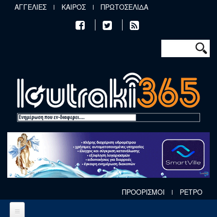
Παράκαμψη προς το κυρίως περιεχόμενο
ΑΓΓΕΛΙΕΣ
ΚΑΙΡΟΣ
ΠΡΩΤΟΣΕΛΙΔΑ
Φόρμα αν
Αναζήτηση
ΠΡΟΟΡΙΣΜΟΙ
ΡΕΤΡΟ