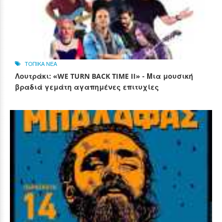
ΤΟΠΙΚΑ ΝΕΑ
Λουτράκι: «WE TURN BACK TIME II» - Μια μουσική
βραδιά γεμάτη αγαπημένες επιτυχίες