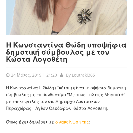
H Κωνσταντίνα Θώδη υποψήφια
δημοτική σύμβουλος με τον
Κώστα Λογοθέτη
24 Μάιος, 2019 | 21:20
By
Loutraki365
Η Κωνσταντίνα Ι. Θώδη (Γκότση) είναι υποψήφια δημοτική
σύμβουλος με το συνδυασμό "Με τους Πολίτες Μπροστά"
με επικεφαλής τον υπ. Δήμαρχο Λουτρακίου -
Περαχώρας - Αγίων Θεοδώρων Κώστα Λογοθέτη.
Όπως έχει δηλώσει με
ανακοίνωση της
: