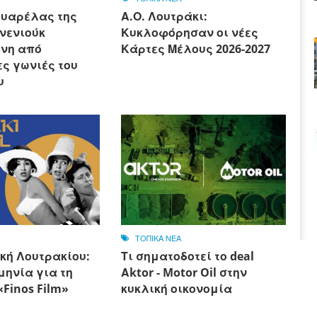
ουαρέλας της
Α.Ο. Λουτράκι:
νενιούκ
Κυκλοφόρησαν οι νέες
νη από
Κάρτες Μέλους 2026-2027
ς γωνιές του
υ
ΤΟΠΙΚΑ ΝΕΑ
κή Λουτρακίου:
Τι σηματοδοτεί το deal
μηνία για τη
Αktor - Motor Oil στην
Finos Film»
κυκλική οικονομία