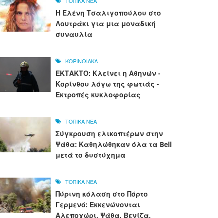
ΤΟΠΙΚΑ ΝΕΑ
Η Ελένη Τσαλιγοπούλου στο
Λουτράκι για μια μοναδική
συναυλία
ΚΟΡΙΝΘΙΑΚΑ
ΕΚΤΑΚΤΟ: Κλείνει η Αθηνών -
Κορίνθου λόγω της φωτιάς -
Εκτροπές κυκλοφορίας
ΤΟΠΙΚΑ ΝΕΑ
Σύγκρουση ελικοπτέρων στην
Ψάθα: Καθηλώθηκαν όλα τα Bell
μετά το δυστύχημα
ΤΟΠΙΚΑ ΝΕΑ
Πύρινη κόλαση στο Πόρτο
Γερμενό: Εκκενώνονται
Αλεποχώρι, Ψάθα, Βενίζα,