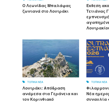
Ο Λεωνίδας Μπαλάφας
Έκθεση ακ
ζωντανά στο Λουτράκι
Τετιάνας Γ
εμπνευσμέ
αγαπημένε
Λουτρακίο
ΤΟΠΙΚΑ ΝΕΑ
ΤΟΠΙΚΑ ΝΕΑ
Λουτράκι: Απόδραση
Φιλαρμονι
ανάμεσα στα Γεράνεια και
Νέα ημερο
τον Κορινθιακό
συναυλία «