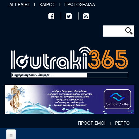
Παράκαμψη προς το κυρίως περιεχόμενο
ΑΓΓΕΛΙΕΣ
ΚΑΙΡΟΣ
ΠΡΩΤΟΣΕΛΙΔΑ
Φόρμα αν
Αναζήτηση
ΠΡΟΟΡΙΣΜΟΙ
ΡΕΤΡΟ