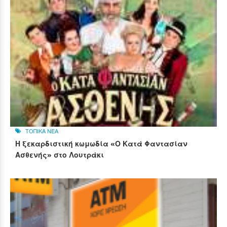
ΤΟΠΙΚΑ ΝΕΑ
Η ξεκαρδιστική κωμωδία «Ο Κατά Φαντασίαν
Ασθενής» στο Λουτράκι