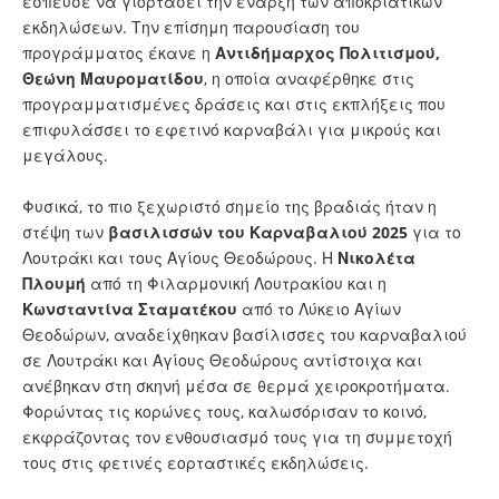
έσπευσε να γιορτάσει την έναρξη των αποκριάτικων
εκδηλώσεων. Την επίσημη παρουσίαση του
προγράμματος έκανε η
Αντιδήμαρχος Πολιτισμού,
Θεώνη Μαυροματίδου
, η οποία αναφέρθηκε στις
προγραμματισμένες δράσεις και στις εκπλήξεις που
επιφυλάσσει το εφετινό καρναβάλι για μικρούς και
μεγάλους.
Φυσικά, το πιο ξεχωριστό σημείο της βραδιάς ήταν η
στέψη των
βασιλισσών του Καρναβαλιού 2025
για το
Λουτράκι και τους Αγίους Θεοδώρους. Η
Νικολέτα
Πλουμή
από τη Φιλαρμονική Λουτρακίου και η
Κωνσταντίνα Σταματέκου
από το Λύκειο Αγίων
Θεοδώρων, αναδείχθηκαν βασίλισσες του καρναβαλιού
σε Λουτράκι και Αγίους Θεοδώρους αντίστοιχα και
ανέβηκαν στη σκηνή μέσα σε θερμά χειροκροτήματα.
Φορώντας τις κορώνες τους, καλωσόρισαν το κοινό,
εκφράζοντας τον ενθουσιασμό τους για τη συμμετοχή
τους στις φετινές εορταστικές εκδηλώσεις.