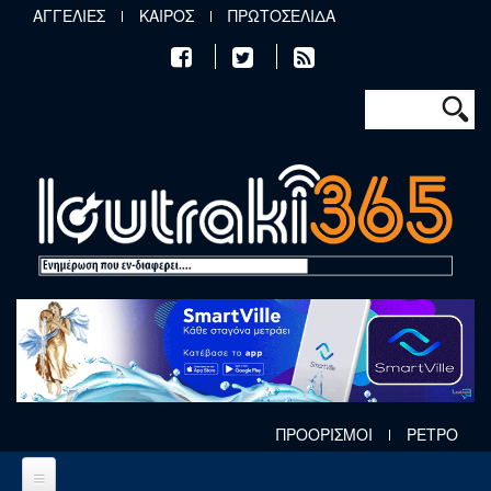
Παράκαμψη προς το κυρίως περιεχόμενο
ΑΓΓΕΛΙΕΣ
ΚΑΙΡΟΣ
ΠΡΩΤΟΣΕΛΙΔΑ
Φόρμα αν
Αναζήτηση
ΠΡΟΟΡΙΣΜΟΙ
ΡΕΤΡΟ