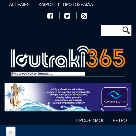
Παράκαμψη προς το κυρίως περιεχόμενο
ΑΓΓΕΛΙΕΣ
ΚΑΙΡΟΣ
ΠΡΩΤΟΣΕΛΙΔΑ
Φόρμα αν
Αναζήτηση
ΠΡΟΟΡΙΣΜΟΙ
ΡΕΤΡΟ