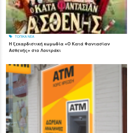
ΤΟΠΙΚΑ ΝΕΑ
Η ξεκαρδιστική κωμωδία «Ο Κατά Φαντασίαν
Ασθενής» στο Λουτράκι