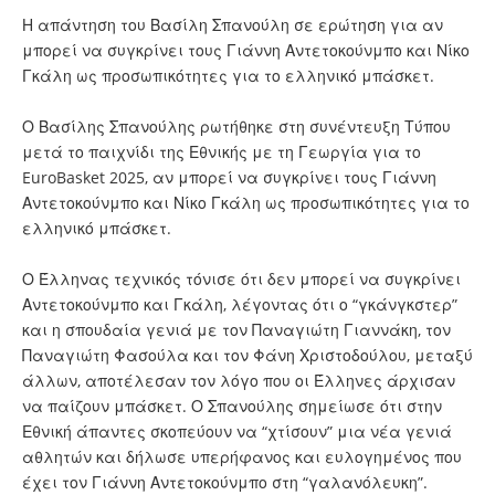
Η απάντηση του Βασίλη Σπανούλη σε ερώτηση για αν
μπορεί να συγκρίνει τους Γιάννη Αντετοκούνμπο και Νίκο
Γκάλη ως προσωπικότητες για το ελληνικό μπάσκετ.
Ο Βασίλης Σπανούλης ρωτήθηκε στη συνέντευξη Τύπου
μετά το παιχνίδι της Εθνικής με τη Γεωργία για το
EuroBasket 2025, αν μπορεί να συγκρίνει τους
Γιάννη
Αντετοκούνμπο
και
Νίκο Γκάλη
ως προσωπικότητες για το
ελληνικό μπάσκετ.
Ο Έλληνας τεχνικός τόνισε ότι δεν μπορεί να συγκρίνει
Αντετοκούνμπο και Γκάλη, λέγοντας ότι ο “γκάνγκστερ”
και η σπουδαία γενιά με τον Παναγιώτη Γιαννάκη, τον
Παναγιώτη Φασούλα και τον Φάνη Χριστοδούλου, μεταξύ
άλλων, αποτέλεσαν τον λόγο που οι Έλληνες άρχισαν
να παίζουν μπάσκετ. Ο Σπανούλης σημείωσε ότι στην
Εθνική άπαντες σκοπεύουν να “χτίσουν” μια νέα γενιά
αθλητών και δήλωσε υπερήφανος και ευλογημένος που
έχει τον Γιάννη Αντετοκούνμπο στη “γαλανόλευκη”.