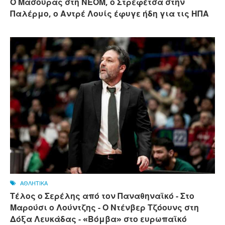
Ο Μασούρας στη ΝΕΟΜ, ο Στρεφέτσα στην
Παλέρμο, ο Αντρέ Λουίς έφυγε ήδη για τις ΗΠΑ
ΑΘΛΗΤΙΚΑ
Τέλος ο Σερέλης από τον Παναθηναϊκό - Στο
Μαρούσι ο Λούντζης - Ο Ντένβερ Τζόουνς στη
Δόξα Λευκάδας - «Βόμβα» στο ευρωπαϊκό