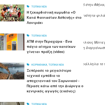
ίμαστε ενθουσιασμένοι που επιστρέφουμε το 2026 στην Αθήνα, 
ΤΟΠΙΚΑ ΝΕΑ
Η ξεκαρδιστική κωμωδία «Ο
ονται κάθε χρόνο, μια εξαιρετικά αφοσιωμένη κοινότητα φιλάθ
Κατά Φαντασίαν Ασθενής» στο
κή διοργάνωση“.
Λουτράκι
ΤΟΠΙΚΑ ΝΕΑ
ΑΤΜ στην Περαχώρα - Ένα
“, σημείωσε ο CEO της Euroleague Basketball, Πάουλιους Μοτιε
πάγιο αίτημα των κατοίκων
την καθιστούν ιδανικό σκηνικό για τη μεγαλύτερη διοργάνωσή 
γίνεται πράξη (video)
υμε ξανά μια αξέχαστη εμπειρία“.
ς live εμπειρίες στους φιλάθλους, ενισχύοντας παράλληλα το
ΚΟΡΙΝΘΙΑΚΑ
,
ΤΟΠΙΚΑ ΝΕΑ
Ξεπέρασε το μεγαλύτερο
τεχνικό εμπόδιο το
αποχετευτικό του Σαρωνικού -
Πέρασε κάτω από την Διώρυγα ο
κεντρικός αγωγός (εικόνες)
ΤΟΠΙΚΑ ΝΕΑ