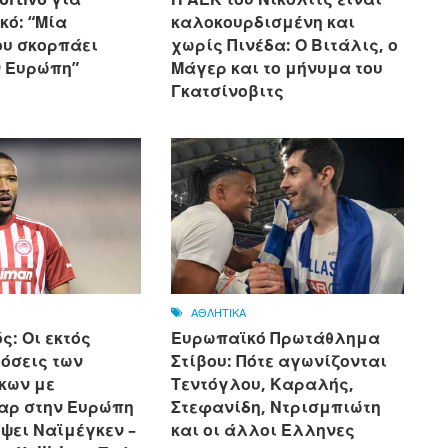
κό: “Μία
καλοκουρδισμένη και
ου σκορπάει
χωρίς Πινέδα: Ο Βιτάλις, ο
ν Ευρώπη”
Μάγερ και το μήνυμα του
Γκατσίνοβιτς
ΑΘΛΗΤΙΚΑ
: Οι εκτός
Ευρωπαϊκό Πρωτάθλημα
όσεις των
Στίβου: Πότε αγωνίζονται
κων με
Τεντόγλου, Καραλής,
αρ στην Ευρώπη
Στεφανίδη, Ντρισμπιώτη
ψει Ναϊμέγκεν –
και οι άλλοι Ελληνες