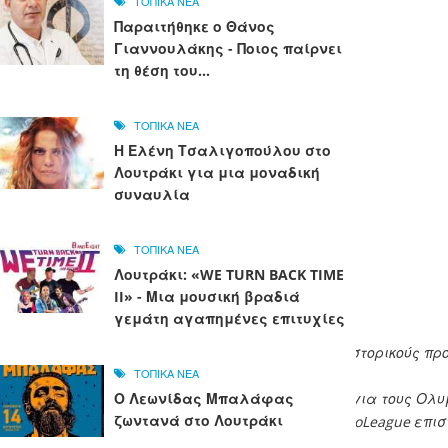
ΤΟΠΙΚΑ ΝΕΑ
Παραιτήθηκε ο Θάνος
Γιαννουλάκης - Ποιος παίρνει
τη θέση του...
ΤΟΠΙΚΑ ΝΕΑ
Η Ελένη Τσαλιγοπούλου στο
Λουτράκι για μια μοναδική
συναυλία
ΤΟΠΙΚΑ ΝΕΑ
Λουτράκι: «WE TURN BACK TIME
II» - Μια μουσική βραδιά
γεμάτη αγαπημένες επιτυχίες
ί στην Αθήνα, επιστρέφοντας σε έναν από τους πιο ιστορικούς π
ΤΟΠΙΚΑ ΝΕΑ
ατών. Χτισμένο το 1994 και πλήρως ανακαινισμένο για τους Ολ
Ο Λεωνίδας Μπαλάφας
ζωντανά στο Λουτράκι
δεκαετίες αργότερα, η κορυφαία διοργάνωση της EuroLeague επ