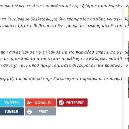
ηρονομιά και από τις πιο παθιασμένες εξέδρες στην Ευρώπη. Ε
η Euroleague Basketball, με δύο κορυφαίες ομάδες να αγωνίζ
ην οποία είμαστε βέβαιοι ότι θα προσφέρει ακόμη μία θεαματι
 που συνεχίζουμε να χτίζουμε με τις παραδοσιακές μας αγορές
 με την πλούσια ιστορία και το πάθος των Ελλήνων φιλάθλων, 
τη συνεχή τους υποστήριξη, είμαστε σίγουροι ότι θα προσφέρο
γραμμίζει τη δέσμευση της Euroleague να προσφέρει κορυφαίε
TWITTER
GOOGLE+
PINTEREST
TUMBLR
PRINT