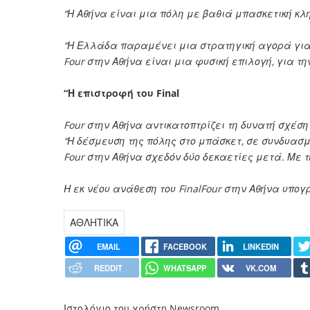
“Η Αθήνα είναι μια πόλη με βαθιά μπασκετική κλ
“Η Ελλάδα παραμένει μια στρατηγική αγορά για τ
Four στην Αθήνα είναι μια φυσική επιλογή, για τ
“Η επιστροφή του Final
Four στην Αθήνα αντικατοπτρίζει τη δυνατή σχέση
“Η δέσμευση της πόλης στο μπάσκετ, σε συνδυασμό
Four στην Αθήνα σχεδόν δύο δεκαετίες μετά. Με 
Η εκ νέου ανάθεση του FinalFour στην Αθήνα υπο
ΑΘΛΗΤΙΚΑ
EMAIL
FACEBOOK
LINKEDIN
REDDIT
WHATSAPP
VK.COM
Ιστολόγιο του χρήστη Newsroom