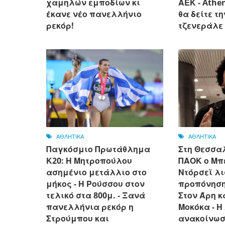
χαμηλών εμποδίων κι
ΑΕΚ - Athen
έκανε νέο πανελλήνιο
θα δείτε τ
ρεκόρ!
τζενεράλε
ΑΘΛΗΤΙΚΑ
ΑΘΛΗΤΙΚΑ
Παγκόσμιο Πρωτάθλημα
Στη Θεσσαλ
Κ20: Η Μητροπούλου
ΠΑΟΚ ο Μπε
ασημένιο μετάλλιο στο
Ντόρσεϊ λι
μήκος - Η Ρούσσου στον
προπόνηση 
τελικό στα 800μ. - Ξανά
Στον Άρη κ
πανελλήνια ρεκόρ η
Μοκόκα - Η
Στρούμπου και
ανακοίνωσ