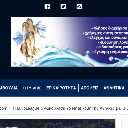
ΜΒΟΥΛΙΑ
CITY VIBE
ΕΠΙΚΑΙΡΟΤΗΤΑ
ΑΠΟΨΕΙΣ
ΑΘΛΗΤΙΚΑ
room
Η EuroLeague ανακοίνωσε το Final Four της Αθήνας με μι