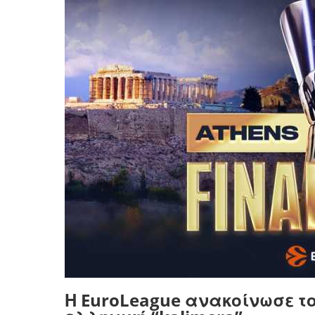
Η EuroLeague ανακοίνωσε το 