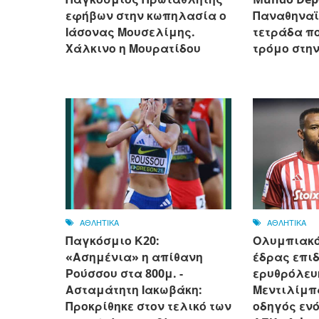
εφήβων στην κωπηλασία ο
Παναθηναϊ
Ιάσονας Μουσελίμης.
τετράδα π
Χάλκινο η Μουρατίδου
τρόμο στη
ΑΘΛΗΤΙΚΑ
ΑΘΛΗΤΙΚΑ
Παγκόσμιο Κ20:
Ολυμπιακός
«Ασημένια» η απίθανη
έδρας επιδ
Ρούσσου στα 800μ. -
ερυθρόλευ
Ασταμάτητη Ιακωβάκη:
Μεντιλίμπ
Προκρίθηκε στον τελικό των
οδηγός ενό