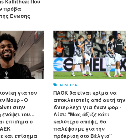
s Kallithea: Πού
ην πρόβα
 της Ένωσης
ΑΘΛΗΤΙΚΑ
ονίκη για τον
ΠΑΟΚ θα είναι κρίμα να
ν Μουρ - Ο
αποκλειστείς από αυτή την
ώνει στην
Άντερλεχτ για έναν φορ - ​​
ενόψει του... -
Λίσι: “Μας άξιζε κάτι
αι επίσημα ο
καλύτερο απόψε, θα
 ΑΕΚ
παλέψουμε για την
ε και επίσημα
πρόκριση στο Βέλγιο”