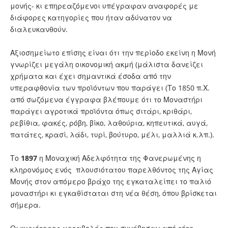
μονής- κι επηρεαζόμενοι υπέγραφαν αναφορές με
διάφορες κατηγορίες που ήταν αδύνατον να
διαλευκανθούν.
Αξιοσημείωτο επίσης είναι ότι την περίοδο εκείνη η Μονή
γνωρίζει μεγάλη οικονομική ακμή (μάλιστα δανείζει
χρήματα και έχει σημαντικά έσοδα από την
υπεραφθονία των προϊόντων που παράγει (Το 1850 π.Χ.
από σωζόμενα έγγραφα βλέπουμε ότι το Μοναστήρι
παράγει αγροτικά προϊόντα όπως σιτάρι, κριθάρι,
ρεβίθια, φακές, ρόβη, βίκο, λαθούρια, κηπευτικά, αυγά,
πατάτες, κρασί, λάδι, τυρί, βούτυρο, μέλι, μαλλιά κ.λπ.).
Το
1897
η Μοναχική Αδελφότητα της Φανερωμένης η
κληρονόμος ενός πλουσιότατου παρελθόντος της Αγίας
Μονής στον απόμερο βράχο της εγκαταλείπει το παλιό
μοναστήρι κι εγκαθίσταται στη νέα θέση, όπου βρίσκεται
σήμερα.