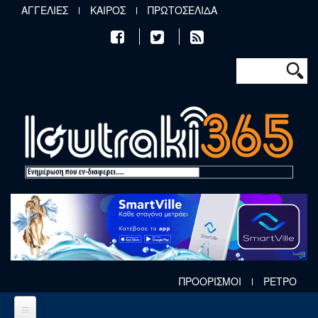
Παράκαμψη προς το κυρίως περιεχόμενο
ΑΓΓΕΛΙΕΣ
ΚΑΙΡΟΣ
ΠΡΩΤΟΣΕΛΙΔΑ
Φόρμα αν
Αναζήτηση
ΠΡΟΟΡΙΣΜΟΙ
ΡΕΤΡΟ