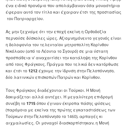
ένα ειδικό προνόμιο που απολάμβαναν όσα μοναστήρια
έφεραν αυτό τον τίτλο και έχαιραν έτσι της προστασίας
του Πατριαρχείου.
Ας μην ξεχνάμε ότι την εποχή εκείνη η Ορθοδοξία
περνούσε δύσκολες ώρες. Αξιομνημόνευτο γεγονός είναι
η δολοφονία του τελευταίου μητροπολίτη Κορίνθου
Νικόλαου (από το Λέοντα το Σγουρό) σε μια ύστατη
προσπάθεια ν’ αναχαιτίσει την κατάληψη της Κορίνθου
από τους Φράγκους. Πράγμα που τελικά δεν κατόρθωσε
και έτσι το
1212
έχουμε την ίδρυση στην Πελοπόννησο,
δύο λατινικών επισκοπών Πατρών και Κορίνθου.
Τους Φράγκους διαδέχονται οι Τούρκοι. Η Μονή
δοκιμάζεται αλλά αντέχει. Η μεγαλύτερη επιδρομή
συνέβη το
1715
όπου έγιναν έκτροπα πάσης φύσεως
(παρόμοια με εκείνα της πρώτης εγκαταστάσεως των
Τούρκων στην Πελοπόννησο το 1460), αρπαγές κι
αιχμαλωσίες. Οι μοναχοί διασκορπίστηκαν, η Μονή