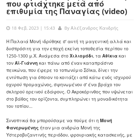
που φτιάχτηκε μετά από
επιθυμία της Παναγίας (video)
18 Φεβ, 2023 | 15:43
By
Αλέξανδρος Κανδρής
Η Παλαιά Μονή ιδρύθηκε σ’ αυτή τη μαγευτική αλλά και
δυσπρόσιτη για την εποχή εκείνη τοποθεσία περίπου το
1250-1300 μ.Χ. Ανάμεσα στο
Χιλιομόδι
, τα
Αθίκια
και
τον
Αϊ-Γιάννη
και πάνω από έναν καταπράσινο
πευκώνα, που έφερε το τοπωνύμιο Σόϊκα, δίνει την
εντύπωση για όποιον το κοιτάζει από κάτω ενός ισχυρού
οχυρού προμαχώνος, σφηνωμένου σ’ ένα βράχο του
σκληρού ορεινού εδάφους. Ο Ακροκόρινθος που υψώνεται
στο βάθος του ορίζοντα, συμπληρώνει τη μοναδικότητα
του τοπίου...
Συνοπτικά θα μπορούσαμε να πούμε ότι η
Μονή
Φανερωμένης
ήταν μια ανδρώα Μονή της
Υστεροβυζαντινής περιόδου, φρουριακής κατασκευής, με