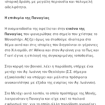
ιστορική δράση, με μεγάλη περιουσία και πολυμελή
αδελφότητα.
Η επιθυμία της Παναγίας
Η ονοματοδοσία της οφείλεται στην
εικόνα της
Παναγίας
που φανερώθηκε στο σημείο που χτίστηκε το
Μοναστήρι. Αξίζει όμως να σταθούμε ιδιαίτερα στο
θέμα αυτό και στις ιστορίες που διηγούνται οι γέροντες
στο Χιλιομόδι, στ’ Αθίκια και στον Αγιάννη για το Πως και
Γιατί έγινε η επιλογή της συγκεκριμένης τοποθεσίας.
Στην κορφή του βουνού, λέει η παράδοση, υπήρχε ένα
μετόχι του Αγ. Ιωάννη του Θεολόγου (Σ.Σ. σήμερα
εξακολουθεί να υπάρχει και μάλιστα πρόσφατα
ανακαινίστηκε με έξοδα της ενορίας του Αγ. Ιωάννου).
Στο Μετόχι αυτό λοιπόν, το οποίο προϋπήρχε της Μονής,
λατρευόταν η Παναγία και είχε εκεί το παλαιό
εικόνισμά της, για το οποίο άλλη παράδοση αναφέρει