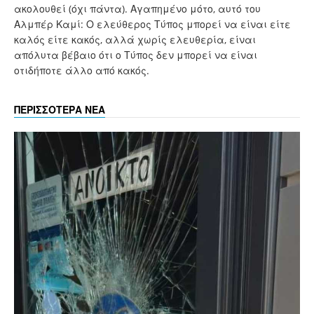
ακολουθεί (όχι πάντα). Αγαπημένο μότο, αυτό του
Αλμπέρ Καμί: Ο ελεύθερος Τύπος μπορεί να είναι είτε
καλός είτε κακός, αλλά χωρίς ελευθερία, είναι
απόλυτα βέβαιο ότι ο Τύπος δεν μπορεί να είναι
οτιδήποτε άλλο από κακός.
ΠΕΡΙΣΣΟΤΕΡΑ ΝΕΑ