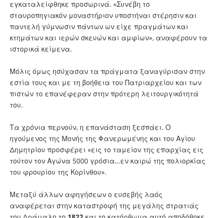
εγκαταλείφθηκε προσωρινά. «Συνέβη το
σταυροπηγιακόν μοναστήριον υποστήναι στέρησιν και
παντελή γύμνωσιν πάντων ων είχε πραγμάτων και
κτημάτων και ιερών σκευών και αμφίων», αναφέρουν τα
ιστορικά κείμενα.
Μόλις όμως ησύχασαν τα πράγματα ξαναγύρισαν στην
εστία τους και με τη βοήθεια του Πατριαρχείου και των
πιστών το επανέφεραν στην πρότερη λειτουργικότητά
του.
Τα χρόνια περνούν, η επανάσταση ξεσπάει. Ο
ηγούμενος της Μονής της Φανερωμένης και του Αγίου
Δημητρίου προσφέρει «εις το ταμείον της επαρχίας εις
τούτον τον Αγώνα 5000 γρόσια…εν καιρώ της πολιορκίας
του φρουρίου της Κορίνθου».
Μεταξύ άλλων αφηγήσεων ο ευσεβής λαός
αναφέρεται στην καταστροφή της μεγάλης στρατιάς
του Δράμαλη το
1822
και το κατόρθωμα αυτό αποδόθηκε