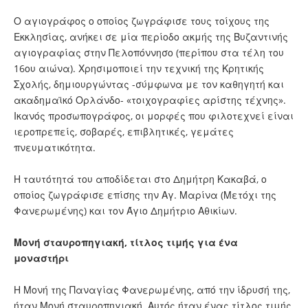
Ο αγιογράφος ο οποίος ζωγράφισε τους τοίχους της
Εκκλησίας, ανήκει σε μία περίοδο ακμής της Βυζαντινής
αγιογραφίας στην Πελοπόννησο (περίπου στα τέλη του
16ου αιώνα). Χρησιμοποιεί την τεχνική της Κρητικής
Σχολής, δημιουργώντας -σύμφωνα με τον καθηγητή και
ακαδημαϊκό Ορλάνδο- «τοιχογραφίες αρίστης τέχνης».
Ικανός προσωπογράφος, οι μορφές που φιλοτεχνεί είναι
ιεροπρεπείς, σοβαρές, επιβλητικές, γεμάτες
πνευματικότητα.
Η ταυτότητά του αποδίδεται στο Δημήτρη Κακαβά, ο
οποίος ζωγράφισε επίσης την Αγ. Μαρίνα (Μετόχι της
Φανερωμένης) και τον Άγιο Δημήτριο Αθικίων.
Μονή σταυροπηγιακή, τίτλος τιμής για ένα
μοναστήρι
Η Μονή της Παναγίας Φανερωμένης, από την ίδρυσή της,
ήταν Μονή σταυροπηγιακή. Αυτός ήταν ένας τίτλος τιμής,