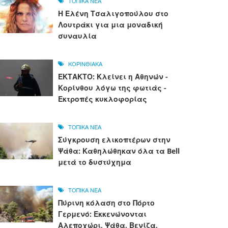
ΤΟΠΙΚΑ ΝΕΑ
Η Ελένη Τσαλιγοπούλου στο
Λουτράκι για μια μοναδική
συναυλία
ΚΟΡΙΝΘΙΑΚΑ
ΕΚΤΑΚΤΟ: Κλείνει η Αθηνών -
Κορίνθου λόγω της φωτιάς -
Εκτροπές κυκλοφορίας
ΤΟΠΙΚΑ ΝΕΑ
Σύγκρουση ελικοπτέρων στην
Ψάθα: Καθηλώθηκαν όλα τα Bell
μετά το δυστύχημα
ΤΟΠΙΚΑ ΝΕΑ
Πύρινη κόλαση στο Πόρτο
Γερμενό: Εκκενώνονται
Αλεποχώρι, Ψάθα, Βενίζα,