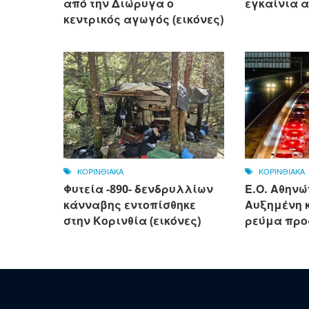
από την Διώρυγα ο
εγκαίνια α
κεντρικός αγωγός (εικόνες)
ΚΟΡΙΝΘΙΑΚΑ
ΚΟΡΙΝΘΙΑΚΑ
Φυτεία -890- δενδρυλλίων
Ε.Ο. Αθηνώ
κάνναβης εντοπίσθηκε
Αυξημένη 
στην Κορινθία (εικόνες)
ρεύμα προ