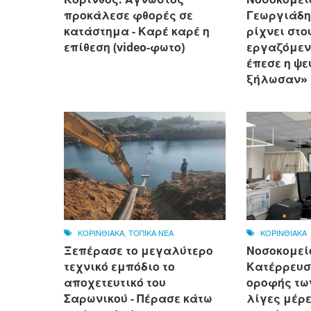
προκάλεσε φθορές σε
Γεωργιάδη
κατάστημα - Καρέ καρέ η
ρίχνει στο
επίθεση (video-φωτο)
εργαζόμεν
έπεσε η ψε
ξήλωσαν»
ΚΟΡΙΝΘΙΑΚΑ
,
ΤΟΠΙΚΑ ΝΕΑ
ΚΟΡΙΝΘΙΑΚΑ
Ξεπέρασε το μεγαλύτερο
Νοσοκομεί
τεχνικό εμπόδιο το
Κατέρρευσ
αποχετευτικό του
οροφής τω
Σαρωνικού - Πέρασε κάτω
λίγες μέρε