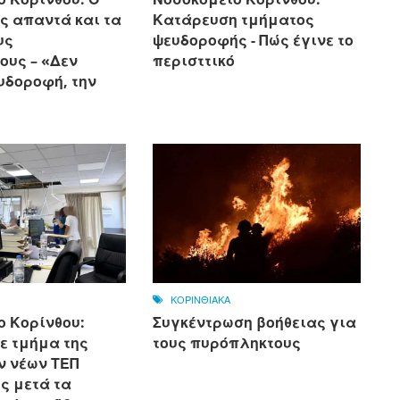
ς απαντά και τα
Κατάρευση τμήματος
υς
ψευδοροφής - Πώς έγινε το
ους – «Δεν
περισττικό
υδοροφή, την
ΚΟΡΙΝΘΙΑΚΑ
ο Κορίνθου:
Συγκέντρωση βοήθειας για
ε τμήμα της
τους πυρόπληκτους
ν νέων ΤΕΠ
ς μετά τα