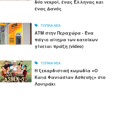
δύο νεκροί, ένας Έλληνας και
ένας Δανός
ΤΟΠΙΚΑ ΝΕΑ
ΑΤΜ στην Περαχώρα - Ένα
πάγιο αίτημα των κατοίκων
γίνεται πράξη (video)
ΤΟΠΙΚΑ ΝΕΑ
Η ξεκαρδιστική κωμωδία «Ο
Κατά Φαντασίαν Ασθενής» στο
Λουτράκι