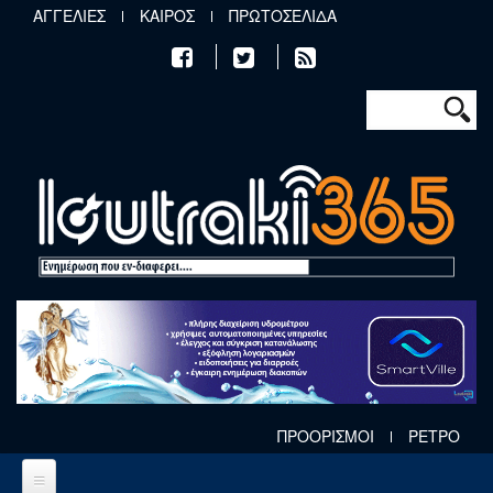
Παράκαμψη προς το κυρίως περιεχόμενο
ΑΓΓΕΛΙΕΣ
ΚΑΙΡΟΣ
ΠΡΩΤΟΣΕΛΙΔΑ
Φόρμα αν
Αναζήτηση
ΠΡΟΟΡΙΣΜΟΙ
ΡΕΤΡΟ