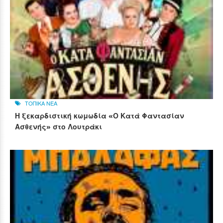
ΤΟΠΙΚΑ ΝΕΑ
Η ξεκαρδιστική κωμωδία «Ο Κατά Φαντασίαν
Ασθενής» στο Λουτράκι