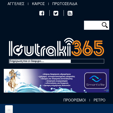
Παράκαμψη προς το κυρίως περιεχόμενο
ΑΓΓΕΛΙΕΣ
ΚΑΙΡΟΣ
ΠΡΩΤΟΣΕΛΙΔΑ
Φόρμα αν
Αναζήτηση
ΠΡΟΟΡΙΣΜΟΙ
ΡΕΤΡΟ