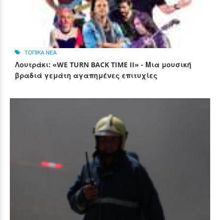
ΤΟΠΙΚΑ ΝΕΑ
Λουτράκι: «WE TURN BACK TIME II» - Μια μουσική
βραδιά γεμάτη αγαπημένες επιτυχίες