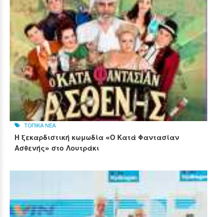
ΤΟΠΙΚΑ ΝΕΑ
Η ξεκαρδιστική κωμωδία «Ο Κατά Φαντασίαν
Ασθενής» στο Λουτράκι