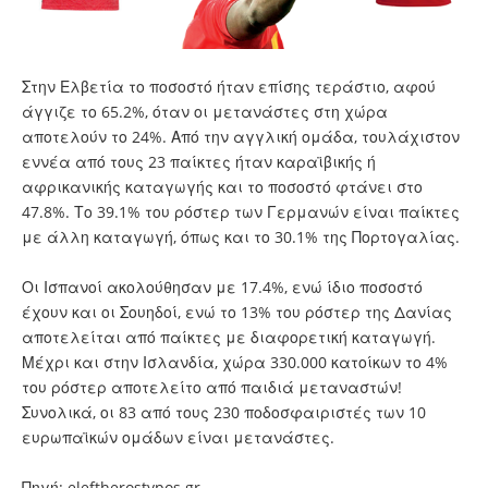
Στην Ελβετία το ποσοστό ήταν επίσης τεράστιο, αφού
άγγιζε το 65.2%, όταν οι μετανάστες στη χώρα
αποτελούν το 24%. Από την αγγλική ομάδα, τουλάχιστον
εννέα από τους 23 παίκτες ήταν καραϊβικής ή
αφρικανικής καταγωγής και το ποσοστό φτάνει στο
47.8%. Το 39.1% του ρόστερ των Γερμανών είναι παίκτες
με άλλη καταγωγή, όπως και το 30.1% της Πορτογαλίας.
Οι Ισπανοί ακολούθησαν με 17.4%, ενώ ίδιο ποσοστό
έχουν και οι Σουηδοί, ενώ το 13% του ρόστερ της Δανίας
αποτελείται από παίκτες με διαφορετική καταγωγή.
Μέχρι και στην Ισλανδία, χώρα 330.000 κατοίκων το 4%
του ρόστερ αποτελείτο από παιδιά μεταναστών!
Συνολικά, οι 83 από τους 230 ποδοσφαιριστές των 10
ευρωπαϊκών ομάδων είναι μετανάστες.
Πηγή: eleftherostypos.gr