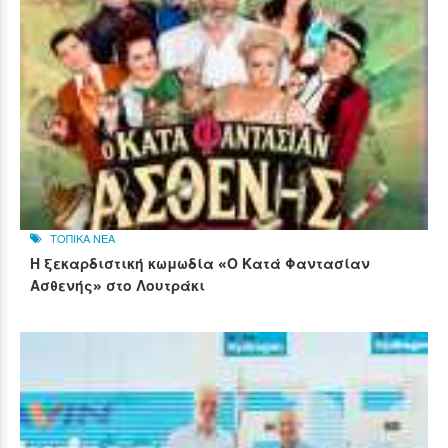
ΤΟΠΙΚΑ ΝΕΑ
Η ξεκαρδιστική κωμωδία «Ο Κατά Φαντασίαν
Ασθενής» στο Λουτράκι