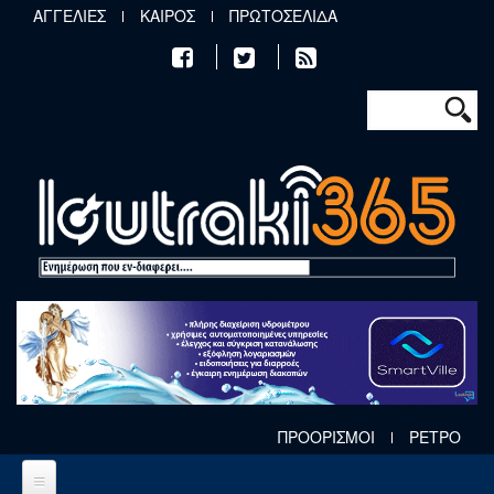
Παράκαμψη προς το κυρίως περιεχόμενο
ΑΓΓΕΛΙΕΣ
ΚΑΙΡΟΣ
ΠΡΩΤΟΣΕΛΙΔΑ
Φόρμα αν
Αναζήτηση
ΠΡΟΟΡΙΣΜΟΙ
ΡΕΤΡΟ