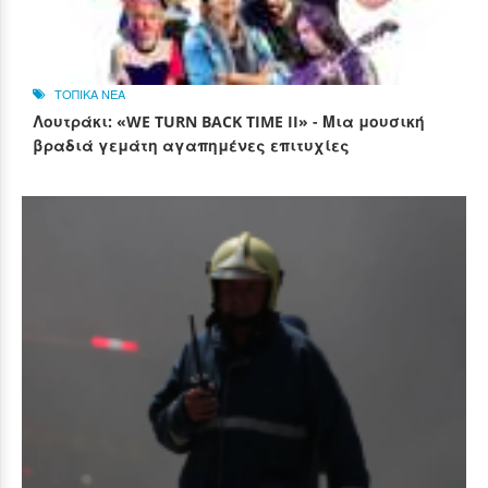
ΤΟΠΙΚΑ ΝΕΑ
Λουτράκι: «WE TURN BACK TIME II» - Μια μουσική
βραδιά γεμάτη αγαπημένες επιτυχίες