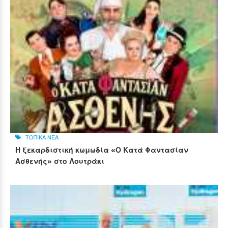
ΤΟΠΙΚΑ ΝΕΑ
Η ξεκαρδιστική κωμωδία «Ο Κατά Φαντασίαν
Ασθενής» στο Λουτράκι