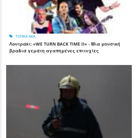
ΤΟΠΙΚΑ ΝΕΑ
Λουτράκι: «WE TURN BACK TIME II» - Μια μουσική
βραδιά γεμάτη αγαπημένες επιτυχίες