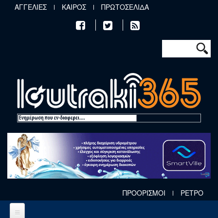
Παράκαμψη προς το κυρίως περιεχόμενο
ΑΓΓΕΛΙΕΣ
ΚΑΙΡΟΣ
ΠΡΩΤΟΣΕΛΙΔΑ
Φόρμα αν
Αναζήτηση
ΠΡΟΟΡΙΣΜΟΙ
ΡΕΤΡΟ