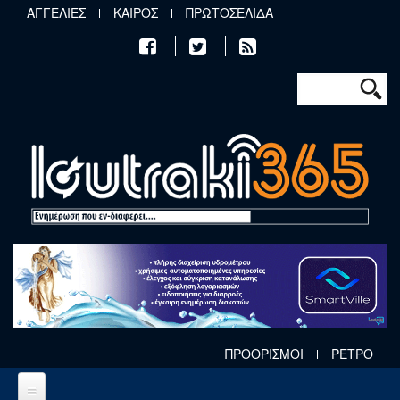
Παράκαμψη προς το κυρίως περιεχόμενο
ΑΓΓΕΛΙΕΣ
ΚΑΙΡΟΣ
ΠΡΩΤΟΣΕΛΙΔΑ
Φόρμα αν
Αναζήτηση
ΠΡΟΟΡΙΣΜΟΙ
ΡΕΤΡΟ