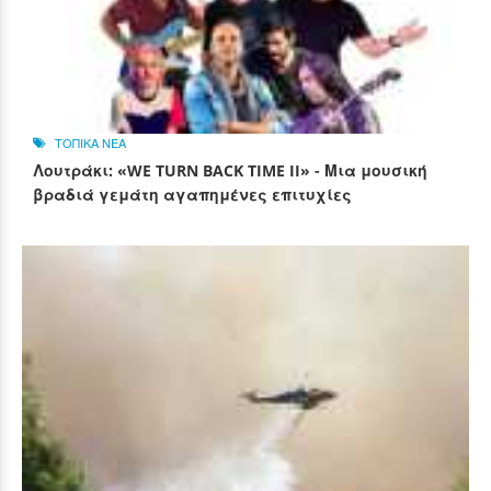
ΤΟΠΙΚΑ ΝΕΑ
Λουτράκι: «WE TURN BACK TIME II» - Μια μουσική
βραδιά γεμάτη αγαπημένες επιτυχίες