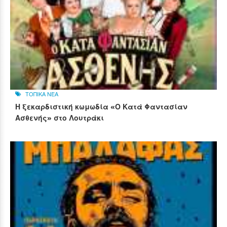
ΤΟΠΙΚΑ ΝΕΑ
Η ξεκαρδιστική κωμωδία «Ο Κατά Φαντασίαν
Ασθενής» στο Λουτράκι