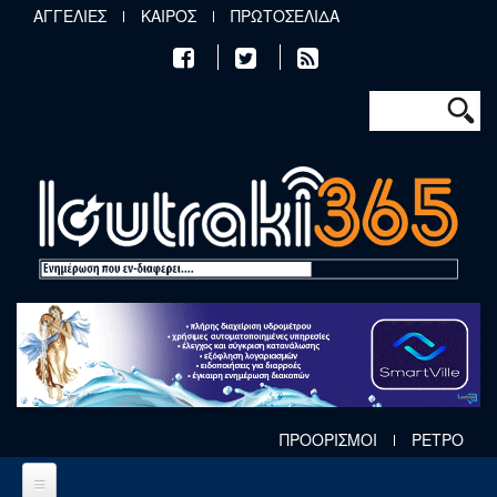
Παράκαμψη προς το κυρίως περιεχόμενο
ΑΓΓΕΛΙΕΣ
ΚΑΙΡΟΣ
ΠΡΩΤΟΣΕΛΙΔΑ
Φόρμα αν
Αναζήτηση
ΠΡΟΟΡΙΣΜΟΙ
ΡΕΤΡΟ