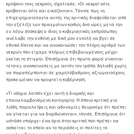
κρύψουν τους νεκρούς, σχολίασε: «Οι νεκροί ούτε
κρύβονται ούτε και εικάζονται». Τόνισε πως «η
επιχειρηματολογία αυτής της κριτικής διαψεύδεται από
την εξέλιξη των πραγμάτων καθώς δυο ώρες μετά την
εν λόγω σύσκεψη ο ίδιος ο κυβερνητικός εκπρόσωπος
ανέλαβε την ευθύνη με δική μου εντολή να βγει σε
εθνικό δίκτυο και να ανακοινώσει τον πλήρη αριθμό των
νεκρών που είχαμε πλήρως επιβεβαιωμένους μέχρι
εκείνη τη στιγμή». Επισήμανε ότι πρώτη φορά γίνονται
τέτοιες ανακοινώσεις με αυτόν τον τρόπο, δηλαδή χωρίς
να παραπέμπονται σε χαμηλόβαθμους αξιωματούχους
προκειμένου να κρυφτεί η κυβέρνηση.
«Τι νόημα λοιπόν έχει αυτή η διαρκής και
επαναλαμβανόμενη κατηγορία; Η όποια κριτική για
λάθη, παραλείψεις και αδυναμίες θεωρούμε ότι πρέπει
να γίνεται για να διορθώνονται», τόνισε. Επισήμανε ότι
ωστόσο υπάρχει ένα όριο στην κριτική που πρέπει να
ασκείται, το οποίο αν το περάσεις οι πολίτες το