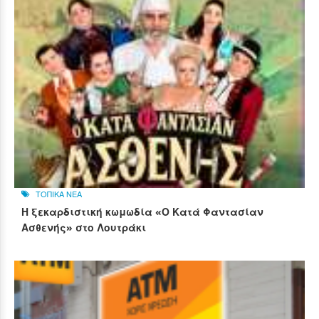
ΤΟΠΙΚΑ ΝΕΑ
Η ξεκαρδιστική κωμωδία «Ο Κατά Φαντασίαν
Ασθενής» στο Λουτράκι