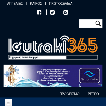
Παράκαμψη προς το κυρίως περιεχόμενο
ΑΓΓΕΛΙΕΣ
ΚΑΙΡΟΣ
ΠΡΩΤΟΣΕΛΙΔΑ
Φόρμα αν
Αναζήτηση
ΠΡΟΟΡΙΣΜΟΙ
ΡΕΤΡΟ