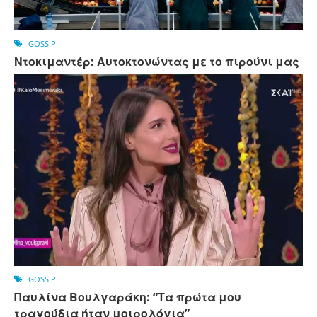
GOSSIP
Ντοκιμαντέρ: Αυτοκτονώντας με το πιρούνι μας
GOSSIP
Παυλίνα Βουλγαράκη: “Τα πρώτα μου
τραγούδια ήταν μοιρολόγια”