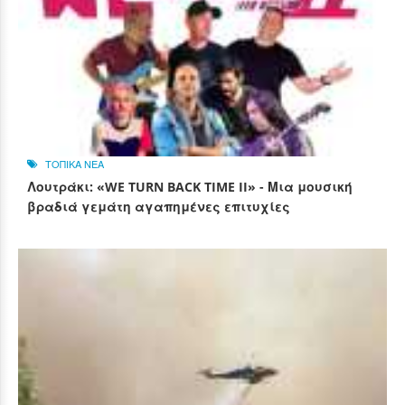
ΤΟΠΙΚΑ ΝΕΑ
Λουτράκι: «WE TURN BACK TIME II» - Μια μουσική
βραδιά γεμάτη αγαπημένες επιτυχίες