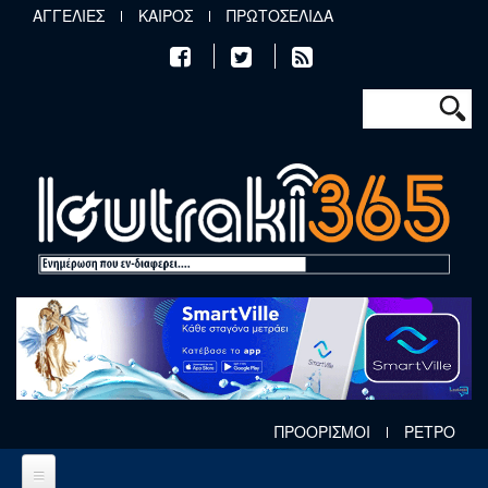
Παράκαμψη προς το κυρίως περιεχόμενο
ΑΓΓΕΛΙΕΣ
ΚΑΙΡΟΣ
ΠΡΩΤΟΣΕΛΙΔΑ
Φόρμα αν
Αναζήτηση
ΠΡΟΟΡΙΣΜΟΙ
ΡΕΤΡΟ