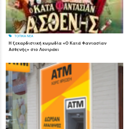
ΤΟΠΙΚΑ ΝΕΑ
Η ξεκαρδιστική κωμωδία «Ο Κατά Φαντασίαν
Ασθενής» στο Λουτράκι