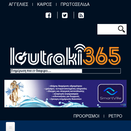
Παράκαμψη προς το κυρίως περιεχόμενο
ΑΓΓΕΛΙΕΣ
ΚΑΙΡΟΣ
ΠΡΩΤΟΣΕΛΙΔΑ
Φόρμα αν
Αναζήτηση
ΠΡΟΟΡΙΣΜΟΙ
ΡΕΤΡΟ