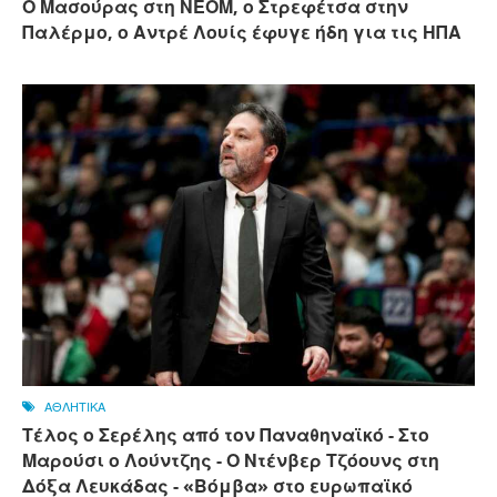
Ο Μασούρας στη ΝΕΟΜ, ο Στρεφέτσα στην
Παλέρμο, ο Αντρέ Λουίς έφυγε ήδη για τις ΗΠΑ
ΑΘΛΗΤΙΚΑ
Τέλος ο Σερέλης από τον Παναθηναϊκό - Στο
Μαρούσι ο Λούντζης - Ο Ντένβερ Τζόουνς στη
Δόξα Λευκάδας - «Βόμβα» στο ευρωπαϊκό