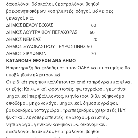
δασολόγοι, δάσκαλοι, θεατρολόγοι, βοηθοί
βρεφονηπιοκόμων, νοσηλευτές, οδηγοί, μάγειρες,
ξεναγοί, κ.α.
ΔΗΜΟΣ ΒΕΛΟΥ ΒΟΧΑΣ 60
ΔΗΜΟΣ ΛΟΥΤΡΑΚΙΟΥ-ΠΕΡΑΧΩΡΑΣ 60
ΔΗΜΟΣ ΝΕΜΕΑΣ 20
ΔΗΜΟΣ ΞΥΛΟΚΑΣΤΡΟΥ - ΕΥΡΩΣΤΙΝΗΣ 50
ΔΗΜΟΣ ΣΙΚΥΩΝΙΩΝ 70
ΚΑΤΑΝΟΜΗ ΘΕΣΕΩΝ ΑΝΑ ΔΗΜΟ
Η προκήρυξη θα εκδοθεί από τον ΟΑΕΔ και οι αιτήσεις θα
υποβληθούν ηλεκτρονικά.
Οι ειδικότητες που καλύπτονται από το πρόγραμμα είναι
οι εξής: Κοινωνικοί φροντιστές, φωτογράφοι, γεωπόνοι,
μηχανικοί περιβάλλοντος, κτηνίατροι, βιβλιοθηκονόμοι,
οικοδόμοι, μηχανολόγοι μηχανικοί, δημοσιογράφοι,
βρεφοκόμοι, τοπογράφοι, τραπεζοκόμοι, χειριστές Η/Υ,
ψυκτικοί, λογοθεραπευτές, ελαιοχρωματιστές,
νηπιαγωγοί, γενικών καθηκόντων, οικονομικού,
δασολόγοι, δάσκαλοι, θεατρολόγοι, βοηθοί