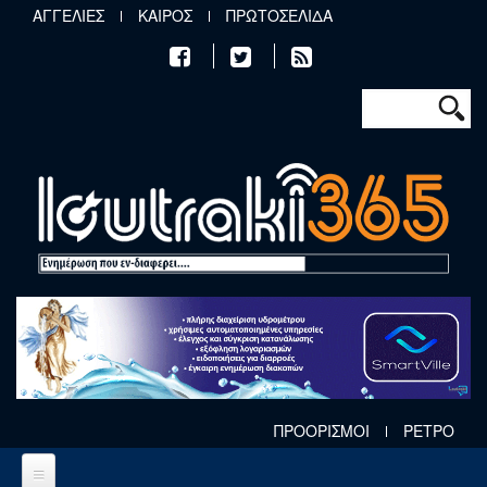
Παράκαμψη προς το κυρίως περιεχόμενο
ΑΓΓΕΛΙΕΣ
ΚΑΙΡΟΣ
ΠΡΩΤΟΣΕΛΙΔΑ
Φόρμα αν
Αναζήτηση
ΠΡΟΟΡΙΣΜΟΙ
ΡΕΤΡΟ