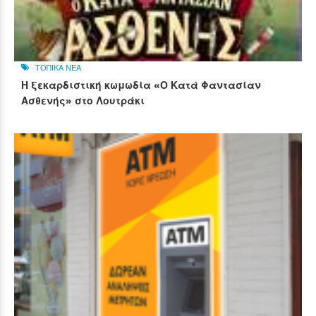
ΤΟΠΙΚΑ ΝΕΑ
Η ξεκαρδιστική κωμωδία «Ο Κατά Φαντασίαν
Ασθενής» στο Λουτράκι