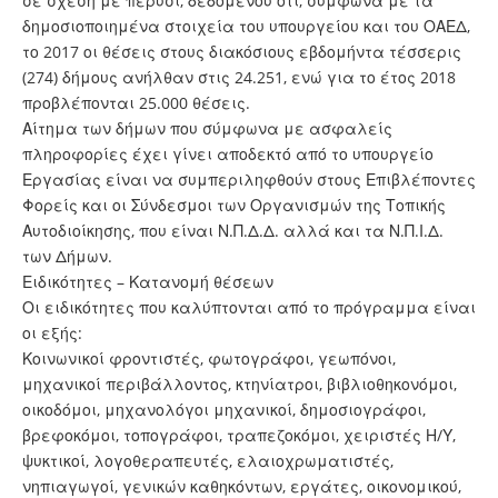
σε σχέση με πέρυσι, δεδομένου ότι, σύμφωνα με τα
δημοσιοποιημένα στοιχεία του υπουργείου και του ΟΑΕΔ,
το 2017 οι θέσεις στους διακόσιους εβδομήντα τέσσερις
(274) δήμους ανήλθαν στις 24.251, ενώ για το έτος 2018
προβλέπονται 25.000 θέσεις.
Αίτημα των δήμων που σύμφωνα με ασφαλείς
πληροφορίες έχει γίνει αποδεκτό από το υπουργείο
Εργασίας είναι να συμπεριληφθούν στους Επιβλέποντες
Φορείς και οι Σύνδεσμοι των Οργανισμών της Τοπικής
Αυτοδιοίκησης, που είναι Ν.Π.Δ.Δ. αλλά και τα Ν.Π.Ι.Δ.
των Δήμων.
Ειδικότητες – Κατανομή θέσεων
Οι ειδικότητες που καλύπτονται από το πρόγραμμα είναι
οι εξής:
Κοινωνικοί φροντιστές, φωτογράφοι, γεωπόνοι,
μηχανικοί περιβάλλοντος, κτηνίατροι, βιβλιοθηκονόμοι,
οικοδόμοι, μηχανολόγοι μηχανικοί, δημοσιογράφοι,
βρεφοκόμοι, τοπογράφοι, τραπεζοκόμοι, χειριστές Η/Υ,
ψυκτικοί, λογοθεραπευτές, ελαιοχρωματιστές,
νηπιαγωγοί, γενικών καθηκόντων, εργάτες, οικονομικού,