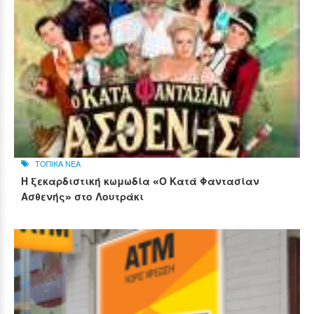
ΤΟΠΙΚΑ ΝΕΑ
Η ξεκαρδιστική κωμωδία «Ο Κατά Φαντασίαν
Ασθενής» στο Λουτράκι