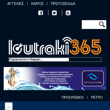
Παράκαμψη προς το κυρίως περιεχόμενο
ΑΓΓΕΛΙΕΣ
ΚΑΙΡΟΣ
ΠΡΩΤΟΣΕΛΙΔΑ
Φόρμα αν
Αναζήτηση
ΠΡΟΟΡΙΣΜΟΙ
ΡΕΤΡΟ