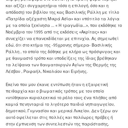
και αξίζει συγχαρητήρια τόσο η επιλογή, όσο και η
απόδοση) του βιβλίου της κας Βασιλικής Ράλλη με τίτλο
«Πατρίδα αξέχαστη Μικρά Ασία» και υπότιτλο τα λόγια
με τα οποία ξεκίνησα … « Η τραγωδία…», που εκδόθηκε το
Νοέμβριο του 1995 από τις εκδόσεις «Ακρίτας» και
συνεχίζει να επανεκδίδεται με επιτυχία. Ας σημειωθεί
εδώ, ότι στο κτήμα της -95χρονης σήμερα- Βασιλικής
Ράλλη , το οποίο της δόθηκε με κλήρο ως πρόσφυγας και
με θαυμαστό τρόπο και υποδείξεις της ίδιας βρέθηκαν
τα λείψανα των θαυματουργών Αγίων της Θερμής της
Λέσβου , Ραφαήλ, Νικολάου και Ειρήνης.
Εκείνο που μου έκανε εντύπωση ήταν η εξαιρετική
πειθαρχία και ο βιωματικός τρόπος με τον οποίο
«ντύθηκαν» κυριολεκτικά το ρόλο τους ένα πλήθος από
καμιά πενηνταριά το λιγότερο παιδιά νηπιαγωγείου,
δημοτικού, Γυμνασίου και μερικά Λυκείου. Δεν ξέρω αν
αυτό οφείλεται στις πολλές και πολύωρες πρόβες ή
στην έμπνευση των συντελεστών της παράστασης,