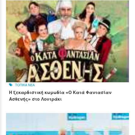
ΤΟΠΙΚΑ ΝΕΑ
Η ξεκαρδιστική κωμωδία «Ο Κατά Φαντασίαν
Ασθενής» στο Λουτράκι