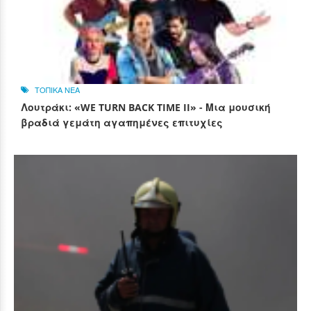
ΤΟΠΙΚΑ ΝΕΑ
Λουτράκι: «WE TURN BACK TIME II» - Μια μουσική
βραδιά γεμάτη αγαπημένες επιτυχίες