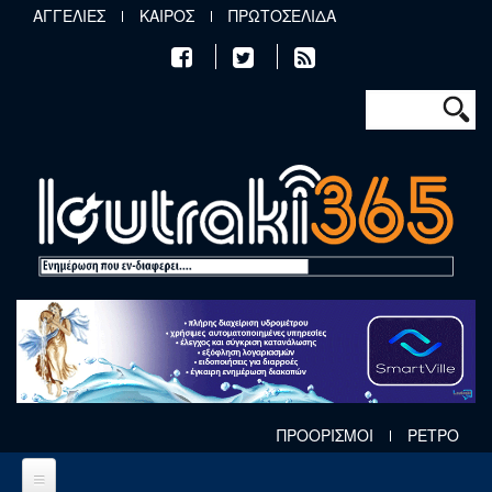
Παράκαμψη προς το κυρίως περιεχόμενο
ΑΓΓΕΛΙΕΣ
ΚΑΙΡΟΣ
ΠΡΩΤΟΣΕΛΙΔΑ
Φόρμα αν
Αναζήτηση
ΠΡΟΟΡΙΣΜΟΙ
ΡΕΤΡΟ