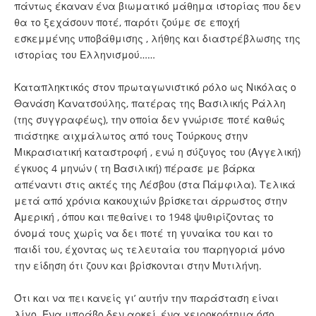
πάντως έκαναν ένα βιωματικό μάθημα ιστορίας που δεν
θα το ξεχάσουν ποτέ, παρότι ζούμε σε εποχή
εσκεμμένης υποβάθμισης , λήθης και διαστρέβλωσης της
ιστορίας του Ελληνισμού……
Καταπληκτικός στον πρωταγωνιστικό ρόλο ως Νικόλας ο
Θανάση Κανατσούλης, πατέρας της Βασιλικής Ράλλη
(της συγγραφέως), την οποία δεν γνώρισε ποτέ καθώς
πιάστηκε αιχμάλωτος από τους Τούρκους στην
Μικρασιατική καταστροφή , ενώ η σύζυγος του (Αγγελική)
έγκυος 4 μηνών ( τη Βασιλική) πέρασε με βάρκα
απέναντι στις ακτές της Λέσβου (στα Πάμφιλα). Τελικά
μετά από χρόνια κακουχιών βρίσκεται άρρωστος στην
Αμερική , όπου και πεθαίνει το 1948 ψυθιρίζοντας το
όνομά τους χωρίς να δει ποτέ τη γυναίκα του και το
παιδί του, έχοντας ως τελευταία του παρηγοριά μόνο
την είδηση ότι ζουν και βρίσκονται στην Μυτιλήνη.
Ότι και να πει κανείς γι’ αυτήν την παράσταση είναι
λίγο. Ένα μπράβο δεν αρκεί, ένα χειροκρότημα όσο