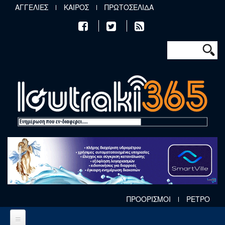
Παράκαμψη προς το κυρίως περιεχόμενο
ΑΓΓΕΛΙΕΣ
ΚΑΙΡΟΣ
ΠΡΩΤΟΣΕΛΙΔΑ
Φόρμα αν
Αναζήτηση
ΠΡΟΟΡΙΣΜΟΙ
ΡΕΤΡΟ