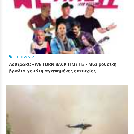
ΤΟΠΙΚΑ ΝΕΑ
Λουτράκι: «WE TURN BACK TIME II» - Μια μουσική
βραδιά γεμάτη αγαπημένες επιτυχίες