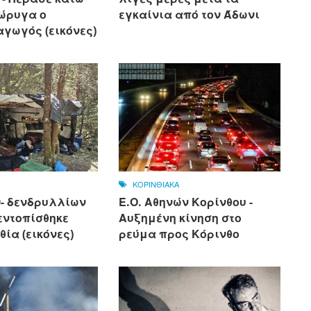
ιώρυγα ο
εγκαίνια από τον Άδωνι
αγωγός (εικόνες)
ΚΟΡΙΝΘΙΑΚΑ
0- δενδρυλλίων
Ε.Ο. Αθηνών Κορίνθου -
εντοπίσθηκε
Αυξημένη κίνηση στο
θία (εικόνες)
ρεύμα προς Κόρινθο