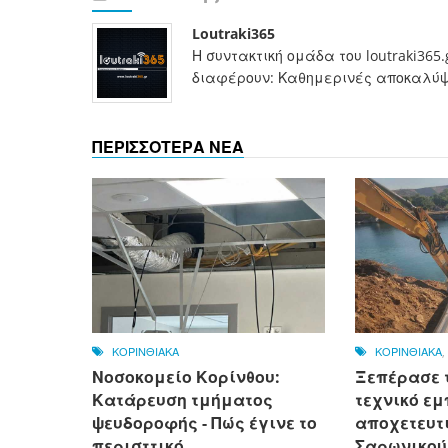
Loutraki365
Η συντακτική ομάδα του loutraki365
διαφέρουν: Καθημερινές αποκαλύψει
ΠΕΡΙΣΣΟΤΕΡΑ ΝΕΑ
ΚΟΡΙΝΘΙΑΚΑ
ΚΟΡΙΝΘΙΑΚΑ
Νοσοκομείο Κορίνθου:
Ξεπέρασε 
Κατάρευση τμήματος
τεχνικό εμ
ψευδοροφής - Πώς έγινε το
αποχετευτι
περισττικό
Σαρωνικού