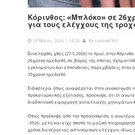
Κόρινθος: «Μπλόκο» σε 26χ
για τους ελέγχους της τρο
28 Μάιος, 2026 | 14:26
By
Loutraki365
Συνελήφθη, χθες (27.5.2026) το πρωί, στην Κόρινθο
26χρονη ημεδαπή, σε βάρος της οποίας σχηματίσ
εγκλημάτων και επικίνδυνες παρεμβάσεις στην ο
35χρονο ημεδαπό.
Ειδικότερα, όπως αναφέρεται στην ανακοίνωση τ
προκαταρκτικής εξέτασης, προέκυψε, ότι οι ανωτέ
διαδικτυακή εφαρμογή ανταλλαγής μηνυμάτων κ
Όπως προέκυψε από την προανάκριση, η ανωτέρω κ
-3926- μέλη και είχε σκοπό τη μαζική πληροφόρη
χρόνο διενέργειας αστυνομικών ελέγχων, ιδίως 