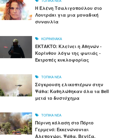
ΤΟΠΙΚΑ ΝΕΑ
Η Ελένη Τσαλιγοπούλου στο
Λουτράκι για μια μοναδική
συναυλία
ΚΟΡΙΝΘΙΑΚΑ
ΕΚΤΑΚΤΟ: Κλείνει η Αθηνών -
Κορίνθου λόγω της φωτιάς -
Εκτροπές κυκλοφορίας
ΤΟΠΙΚΑ ΝΕΑ
Σύγκρουση ελικοπτέρων στην
Ψάθα: Καθηλώθηκαν όλα τα Bell
μετά το δυστύχημα
ΤΟΠΙΚΑ ΝΕΑ
Πύρινη κόλαση στο Πόρτο
Γερμενό: Εκκενώνονται
Αλεποχώρι, Ψάθα, Βενίζα,