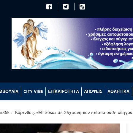
ΜΒΟΥΛΙΑ
CITY VIBE
ΕΠΙΚΑΙΡΟΤΗΤΑ
ΑΠΟΨΕΙΣ
ΑΘΛΗΤΙΚΑ
ki365
Κόρινθος: «Μπλόκο» σε 26χρονη που ειδοποιούσε οδηγού