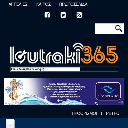
Παράκαμψη προς το κυρίως περιεχόμενο
ΑΓΓΕΛΙΕΣ
ΚΑΙΡΟΣ
ΠΡΩΤΟΣΕΛΙΔΑ
Φόρμα αν
Αναζήτηση
ΠΡΟΟΡΙΣΜΟΙ
ΡΕΤΡΟ