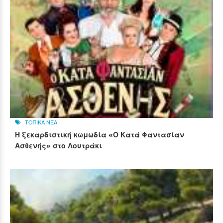
ΤΟΠΙΚΑ ΝΕΑ
Η ξεκαρδιστική κωμωδία «Ο Κατά Φαντασίαν
Ασθενής» στο Λουτράκι