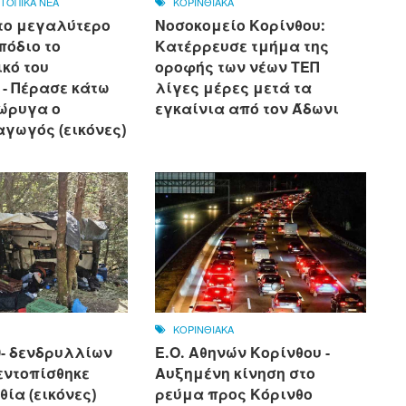
,
ΤΟΠΙΚΑ ΝΕΑ
ΚΟΡΙΝΘΙΑΚΑ
το μεγαλύτερο
Νοσοκομείο Κορίνθου:
πόδιο το
Κατέρρευσε τμήμα της
κό του
οροφής των νέων ΤΕΠ
 - Πέρασε κάτω
λίγες μέρες μετά τα
ιώρυγα ο
εγκαίνια από τον Άδωνι
αγωγός (εικόνες)
ΚΟΡΙΝΘΙΑΚΑ
0- δενδρυλλίων
Ε.Ο. Αθηνών Κορίνθου -
εντοπίσθηκε
Αυξημένη κίνηση στο
θία (εικόνες)
ρεύμα προς Κόρινθο