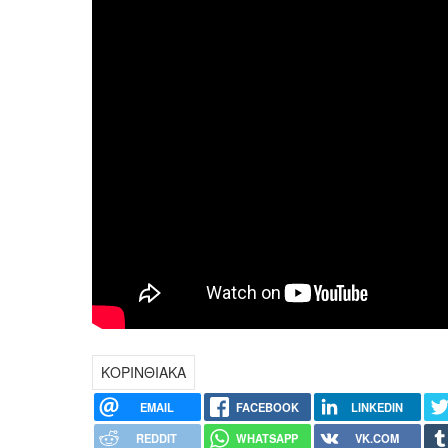
ΚΟΡΙΝΘΙΑΚΑ
EMAIL
FACEBOOK
LINKEDIN
REDDIT
WHATSAPP
VK.COM