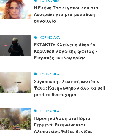
ΤΟΠΙΚΑ ΝΕΑ
Η Ελένη Τσαλιγοπούλου στο
Λουτράκι για μια μοναδική
συναυλία
ΚΟΡΙΝΘΙΑΚΑ
ΕΚΤΑΚΤΟ: Κλείνει η Αθηνών -
Κορίνθου λόγω της φωτιάς -
Εκτροπές κυκλοφορίας
ΤΟΠΙΚΑ ΝΕΑ
Σύγκρουση ελικοπτέρων στην
Ψάθα: Καθηλώθηκαν όλα τα Bell
μετά το δυστύχημα
ΤΟΠΙΚΑ ΝΕΑ
Πύρινη κόλαση στο Πόρτο
Γερμενό: Εκκενώνονται
Αλεποχώρι, Ψάθα, Βενίζα,