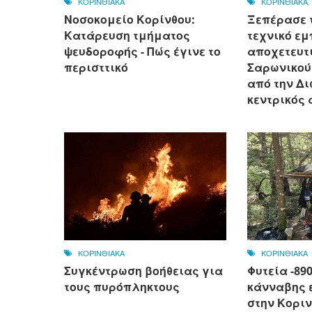
ΚΟΡΙΝΘΙΑΚΑ
ΚΟΡΙΝΘΙΑΚΑ
Νοσοκομείο Κορίνθου:
Ξεπέρασε 
Κατάρευση τμήματος
τεχνικό εμ
ψευδοροφής - Πώς έγινε το
αποχετευτι
περισττικό
Σαρωνικού
από την Δ
κεντρικός 
ΚΟΡΙΝΘΙΑΚΑ
ΚΟΡΙΝΘΙΑΚΑ
Συγκέντρωση βοήθειας για
Φυτεία -89
τους πυρόπληκτους
κάνναβης 
στην Κοριν