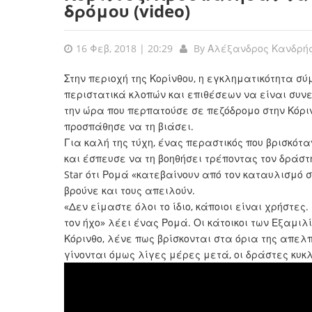
δρόμου (video)
16 Φεβ, 2018 | 20:29
By
Αλέξανδρος Κανδρή
Στην περιοχή της Κορίνθου, η εγκληματικότητα σύ
περιστατικά κλοπών και επιθέσεων να είναι συ
την ώρα που περπατούσε σε πεζόδρομο στην Κόρ
προσπάθησε να τη βιάσει.
Για καλή της τύχη, ένας περαστικός που βρισκότα
και έσπευσε να τη βοηθήσει τρέποντας τον δράστ
Star ότι Ρομά «κατεβαίνουν από τον καταυλισμό σ
βρούνε και τους απειλούν.
«Δεν είμαστε όλοι το ίδιο, κάποιοι είναι χρήστε
τον ήχο» λέει ένας Ρομά. Οι κάτοικοι των Εξαμιλ
Κόρινθο, λένε πως βρίσκονται στα όρια της απε
γίνονται όμως λίγες μέρες μετά, οι δράστες κυκ