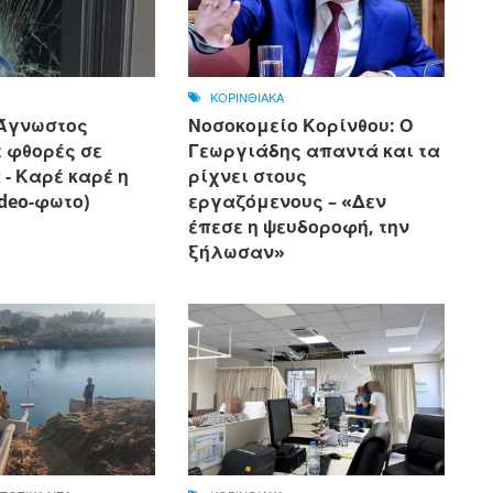
ΚΟΡΙΝΘΙΑΚΑ
 Άγνωστος
Νοσοκομείο Κορίνθου: Ο
 φθορές σε
Γεωργιάδης απαντά και τα
- Καρέ καρέ η
ρίχνει στους
ideo-φωτο)
εργαζόμενους – «Δεν
έπεσε η ψευδοροφή, την
ξήλωσαν»