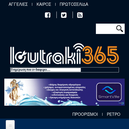
Παράκαμψη προς το κυρίως περιεχόμενο
ΑΓΓΕΛΙΕΣ
ΚΑΙΡΟΣ
ΠΡΩΤΟΣΕΛΙΔΑ
Φόρμα αν
Αναζήτηση
ΠΡΟΟΡΙΣΜΟΙ
ΡΕΤΡΟ