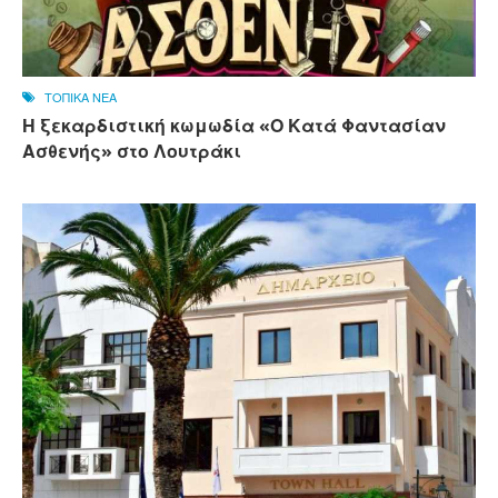
ΤΟΠΙΚΑ ΝΕΑ
Η ξεκαρδιστική κωμωδία «Ο Κατά Φαντασίαν
Ασθενής» στο Λουτράκι