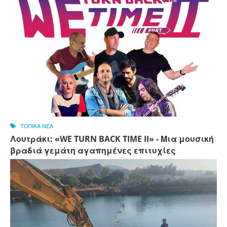
ΤΟΠΙΚΑ ΝΕΑ
Λουτράκι: «WE TURN BACK TIME II» - Μια μουσική
βραδιά γεμάτη αγαπημένες επιτυχίες