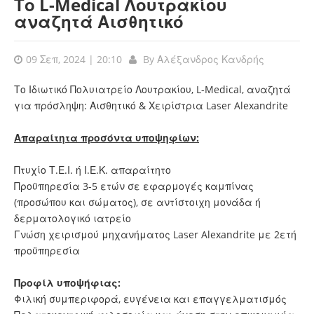
Το L-Medical Λουτρακίου
αναζητά Αισθητικό
09 Σεπ, 2024 | 20:10
By
Αλέξανδρος Κανδρής
Το Ιδιωτικό Πολυιατρείο Λουτρακίου, L-Medical, αναζητά
για πρόσληψη: Αισθητικό & Χειρίστρια Laser Alexandrite
Απαραίτητα προσόντα υποψηφίων:
Πτυχίο Τ.Ε.Ι. ή Ι.Ε.Κ. απαραίτητο
Προϋπηρεσία 3-5 ετών σε εφαρμογές καμπίνας
(προσώπου και σώματος), σε αντίστοιχη μονάδα ή
δερματολογικό ιατρείο
Γνώση χειρισμού μηχανήματος Laser Alexandrite με 2ετή
προϋπηρεσία
Προφίλ υποψήφιας:
Φιλική συμπεριφορά, ευγένεια και επαγγελματισμός