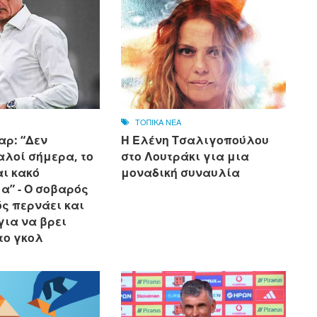
ΤΟΠΙΚΑ ΝΕΑ
αρ: “Δεν
Η Ελένη Τσαλιγοπούλου
αλοί σήμερα, το
στο Λουτράκι για μια
αι κακό
μοναδική συναυλία
α” - Ο σοβαρός
ς περνάει και
για να βρει
το γκολ