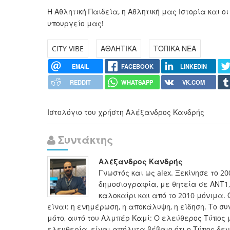
Η Αθλητική Παιδεία, η Αθλητική μας Ιστορία και ο
υπουργείο μας!
CITY VIBE
ΑΘΛΗΤΙΚΑ
ΤΟΠΙΚΑ ΝΕΑ
EMAIL
FACEBOOK
LINKEDIN
REDDIT
WHATSAPP
VK.COM
Ιστολόγιο του χρήστη Αλέξανδρος Κανδρής
Συντάκτης
Αλέξανδρος Κανδρής
Γνωστός και ως alex. Ξεκίνησε το 2
δημοσιογραφία, με θητεία σε ΑΝΤ1, 
καλοκαίρι και από το 2010 μόνιμα. 
είναι: η ενημέρωση, η αποκάλυψη, η είδηση. Το 
μότο, αυτό του Αλμπέρ Καμί: Ο ελεύθερος Τύπος 
ελευθερία, είναι απόλυτα βέβαιο ότι ο Τύπος δεν