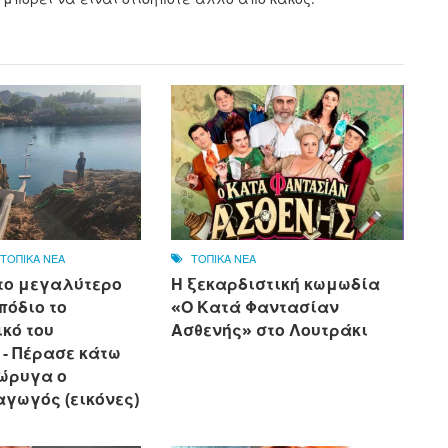
,
ΤΟΠΙΚΑ ΝΕΑ
ΤΟΠΙΚΑ ΝΕΑ
το μεγαλύτερο
Η ξεκαρδιστική κωμωδία
πόδιο το
«Ο Κατά Φαντασίαν
κό του
Ασθενής» στο Λουτράκι
 - Πέρασε κάτω
ιώρυγα ο
αγωγός (εικόνες)