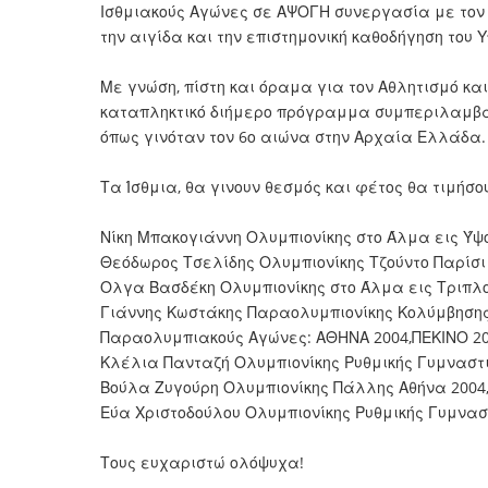
Ισθμιακούς Αγώνες σε ΑΨΟΓΗ συνεργασία με τον 
την αιγίδα και την επιστημονική καθοδήγηση του 
Με γνώση, πίστη και όραμα για τον Αθλητισμό κα
καταπληκτικό διήμερο πρόγραμμα συμπεριλαμβάν
όπως γινόταν τον 6ο αιώνα στην Αρχαία Ελλάδα.
Τα Ίσθμια, θα γινουν θεσμός και φέτος θα τιμήσου
Νίκη Μπακογιάννη Ολυμπιονίκης στο Άλμα εις Ύψο
Θεόδωρος Τσελίδης Ολυμπιονίκης Τζούντο Παρίσι 
Ολγα Βασδέκη Ολυμπιονίκης στο Άλμα εις Τριπλο
Γιάννης Κωστάκης Παραολυμπιονίκης Κολύμβησης 
Παραολυμπιακούς Αγώνες: ΑΘΗΝΑ 2004,ΠΕΚΙΝΟ 2008
Κλέλια Πανταζή Ολυμπιονίκης Ρυθμικής Γυμναστικ
Βούλα Ζυγούρη Ολυμπιονίκης Πάλλης Αθήνα 2004
Εύα Χριστοδούλου Ολυμπιονίκης Ρυθμικής Γυμναστ
Τους ευχαριστώ ολόψυχα!