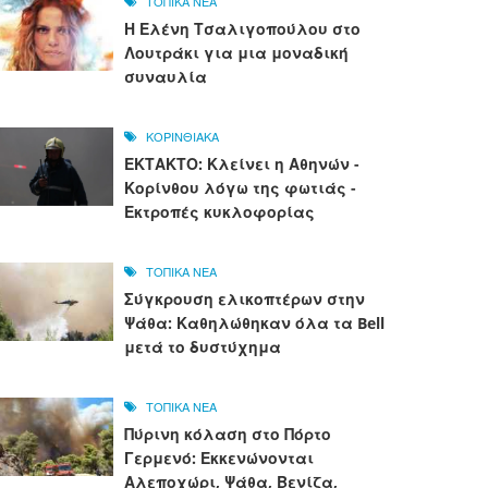
ΤΟΠΙΚΑ ΝΕΑ
Η Ελένη Τσαλιγοπούλου στο
Λουτράκι για μια μοναδική
συναυλία
ΚΟΡΙΝΘΙΑΚΑ
ΕΚΤΑΚΤΟ: Κλείνει η Αθηνών -
Κορίνθου λόγω της φωτιάς -
Εκτροπές κυκλοφορίας
ΤΟΠΙΚΑ ΝΕΑ
Σύγκρουση ελικοπτέρων στην
Ψάθα: Καθηλώθηκαν όλα τα Bell
μετά το δυστύχημα
ΤΟΠΙΚΑ ΝΕΑ
Πύρινη κόλαση στο Πόρτο
Γερμενό: Εκκενώνονται
Αλεποχώρι, Ψάθα, Βενίζα,