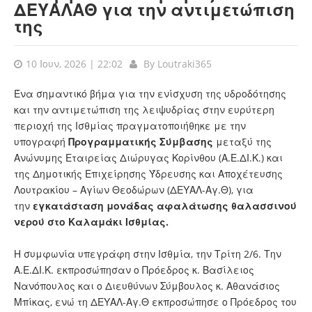
ΔΕΥΑΛΑΘ για την αντιμετώπιση
της
10 Ιουν, 2026 | 22:02
By
Loutraki365
Ένα σημαντικό βήμα για την ενίσχυση της υδροδότησης
και την αντιμετώπιση της λειψυδρίας στην ευρύτερη
περιοχή της Ισθμίας πραγματοποιήθηκε με την
υπογραφή
Προγραμματικής Σύμβασης
μεταξύ της
Ανώνυμης Εταιρείας Διώρυγας Κορίνθου (Α.Ε.ΔΙ.Κ.) και
της Δημοτικής Επιχείρησης Ύδρευσης και Αποχέτευσης
Λουτρακίου – Αγίων Θεοδώρων (ΔΕΥΑΛ-Αγ.Θ), για
την
εγκατάσταση μονάδας αφαλάτωσης θαλασσινού
νερού στο Καλαμάκι Ισθμίας.
Η συμφωνία υπεγράφη στην Ισθμία, την Τρίτη 2/6. Την
Α.Ε.ΔΙ.Κ. εκπροσώπησαν ο Πρόεδρος κ. Βασίλειος
Νανόπουλος και ο Διευθύνων Σύμβουλος κ. Αθανάσιος
Μπίκας, ενώ τη ΔΕΥΑΛ-Αγ.Θ εκπροσώπησε ο Πρόεδρος του