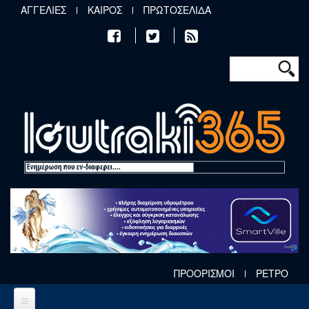
Παράκαμψη προς το κυρίως περιεχόμενο
ΑΓΓΕΛΙΕΣ
ΚΑΙΡΟΣ
ΠΡΩΤΟΣΕΛΙΔΑ
Φόρμα αν
Αναζήτηση
ΠΡΟΟΡΙΣΜΟΙ
ΡΕΤΡΟ