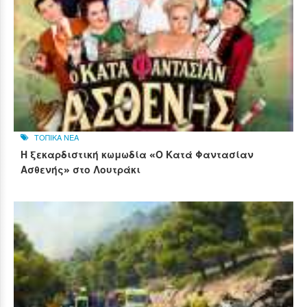
ΤΟΠΙΚΑ ΝΕΑ
Η ξεκαρδιστική κωμωδία «Ο Κατά Φαντασίαν
Ασθενής» στο Λουτράκι