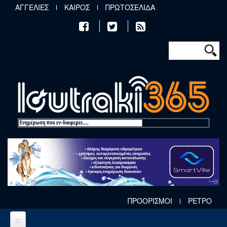
Παράκαμψη προς το κυρίως περιεχόμενο
ΑΓΓΕΛΙΕΣ
ΚΑΙΡΟΣ
ΠΡΩΤΟΣΕΛΙΔΑ
Φόρμα αν
Αναζήτηση
ΠΡΟΟΡΙΣΜΟΙ
ΡΕΤΡΟ