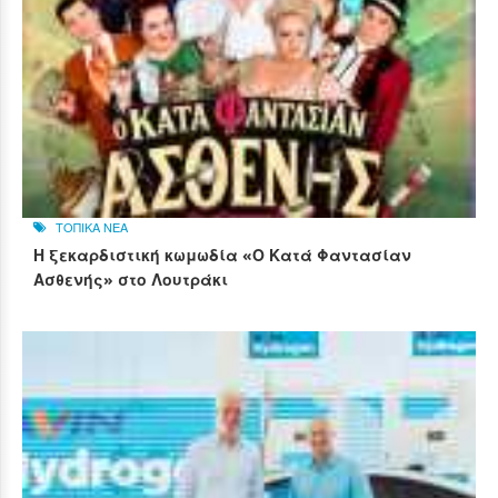
ΤΟΠΙΚΑ ΝΕΑ
Η ξεκαρδιστική κωμωδία «Ο Κατά Φαντασίαν
Ασθενής» στο Λουτράκι