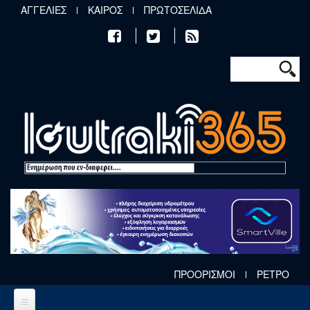
Παράκαμψη προς το κυρίως περιεχόμενο
ΑΓΓΕΛΙΕΣ
ΚΑΙΡΟΣ
ΠΡΩΤΟΣΕΛΙΔΑ
Φόρμα αν
Αναζήτηση
ΠΡΟΟΡΙΣΜΟΙ
ΡΕΤΡΟ