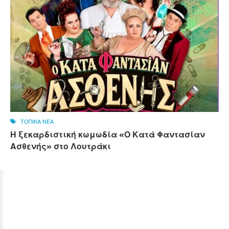
ΤΟΠΙΚΑ ΝΕΑ
Η ξεκαρδιστική κωμωδία «Ο Κατά Φαντασίαν
Ασθενής» στο Λουτράκι